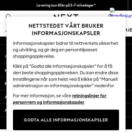
Levering kun 65kr på 5-7 virkedager*
An error occurred on client
Vi betaler alle tollavgifter
0
Våre sosiale nettverk
NETTSTEDET VÅRT BRUKER
JENTER
GUTTER
BABY
KVINNER
MENN
HJ
INFORMASJONSKAPSLER
Informasjonskapsler bidrar til nettverkets sikkerhet
GIRLS
og utvikling, og gir deg en persontilpasset
Min konto
New In
shoppingopplevelse.
Logg inn på kontoen din
50 - 92cm (0 - 24 months)
98 - 110cm (3 - 5 years)
Klikk på "Godta alle informasjonskapsler" for å få
Hjelp
116 - 134cm (6 - 9 years)
den beste shoppingopplevelsen. Du kan endre disse
innstillingene når som helst ved å klikke på "Manuell
140 - 174cm (10 - 15+ years)
Personvern & Juridisk
administrasjon av informasjonskapsler" nedenfor.
Trending: Top & Short Sets
Trending: Clogs
For mer informasjon, se våre
retningslinjer for
Avdelinger
Toy Story
personvern og informasjonskapsler
.
THE SET
Andre tjenester
All Clothing
GODTA ALLE INFORMASJONSKAPSLER
Coats & Jackets
© 2026 Next Retail Ltd. Alle rettigheter forbeholdt.
Sweatshirts & Hoodies