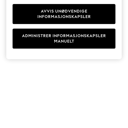
Knitwear
Cardigans
AVVIS UNØDVENDIGE
INFORMASJONSKAPSLER
Dresses
Sets & Outfits
Tops
ADMINISTRER INFORMASJONSKAPSLER
T-Shirts
MANUELT
Nightwear & Pyjamas
Trousers & Leggings
Bodysuits & Vests
Shirts & Blouses
Swimwear
Shorts & Skirts
Babygrows & Sleepsuits
Jeans
Jumpsuits & Playsuits
All Holiday Shop
Tops
Dresses
Shorts