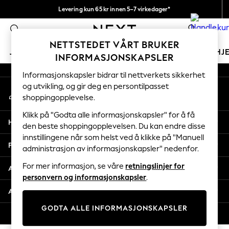
Levering kun 65 kr innen 5–7 virkedager*
An error occurred on client
Vi betaler alle tollavgifter
0
Våre sosiale nettverk
NETTSTEDET VÅRT BRUKER
JENTER
GUTTER
BABY
KVINNER
MENN
HJ
INFORMASJONSKAPSLER
Informasjonskapsler bidrar til nettverkets sikkerhet
GIRLS
og utvikling, og gir deg en persontilpasset
Min konto
New In
shoppingopplevelse.
Logg inn på kontoen din
50 - 92cm (0 - 24 months)
98 - 110cm (3 - 5 years)
Klikk på "Godta alle informasjonskapsler" for å få
Hjelp
116 - 134cm (6 - 9 years)
den beste shoppingopplevelsen. Du kan endre disse
innstillingene når som helst ved å klikke på "Manuell
140 - 174cm (10 - 15+ years)
Personvern & Juridisk
administrasjon av informasjonskapsler" nedenfor.
Trending: Top & Short Sets
Trending: Clogs
For mer informasjon, se våre
retningslinjer for
Avdelinger
Toy Story
personvern og informasjonskapsler
.
THE SET
Andre tjenester
All Clothing
GODTA ALLE INFORMASJONSKAPSLER
Coats & Jackets
© 2026 Next Retail Ltd. Alle rettigheter forbeholdt.
Sweatshirts & Hoodies