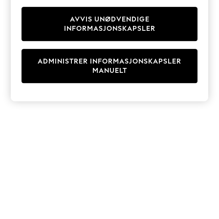
Knitwear
Cardigans
AVVIS UNØDVENDIGE
INFORMASJONSKAPSLER
Dresses
Sets & Outfits
Tops
ADMINISTRER INFORMASJONSKAPSLER
T-Shirts
MANUELT
Nightwear & Pyjamas
Trousers & Leggings
Bodysuits & Vests
Shirts & Blouses
Swimwear
Shorts & Skirts
Babygrows & Sleepsuits
Jeans
Jumpsuits & Playsuits
All Holiday Shop
Tops
Dresses
Shorts