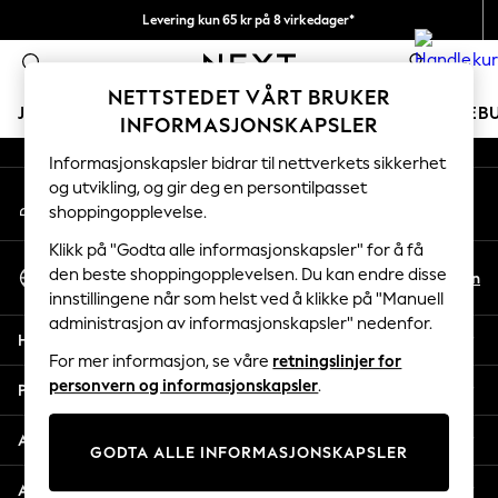
Levering kun 65 kr på 8 virkedager*
An error occurred on client
Vi betaler alle tollavgifter
0
Våre sosiale nettverk
NETTSTEDET VÅRT BRUKER
JENTER
GUTTER
BABY
KVINNER
MENN
FERIEB
INFORMASJONSKAPSLER
Informasjonskapsler bidrar til nettverkets sikkerhet
GIRLS
og utvikling, og gir deg en persontilpasset
Min konto
New In
shoppingopplevelse.
Logg inn på kontoen din
50 - 92cm
98 - 110cm
Klikk på "Godta alle informasjonskapsler" for å få
Velg Språk
116 - 134cm
den beste shoppingopplevelsen. Du kan endre disse
No
En
Norsk
innstillingene når som helst ved å klikke på "Manuell
140 - 174cm
administrasjon av informasjonskapsler" nedenfor.
Trending: Top & Short Sets
Hjelp
Trending: Clogs
For mer informasjon, se våre
retningslinjer for
Toy Story
personvern og informasjonskapsler
.
Personvern & Juridisk
THE SET
All Clothing
Avdelinger
GODTA ALLE INFORMASJONSKAPSLER
Coats & Jackets
Sweatshirts & Hoodies
Andre tjenester