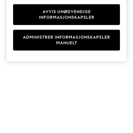
Knitwear
Cardigans
AVVIS UNØDVENDIGE
INFORMASJONSKAPSLER
Dresses
Sets & Outfits
Tops
ADMINISTRER INFORMASJONSKAPSLER
T-Shirts
MANUELT
Nightwear & Pyjamas
Trousers & Leggings
Bodysuits & Vests
Shirts & Blouses
Swimwear
Shorts & Skirts
Babygrows & Sleepsuits
Jeans
Jumpsuits & Playsuits
All Holiday Shop
Tops
Dresses
Shorts