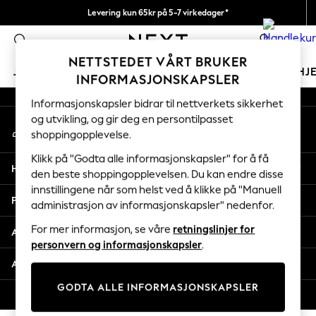
Levering kun 65kr på 5-7 virkedager*
An error occurred on client
Vi betaler alle tollavgifter
0
Våre sosiale nettverk
NETTSTEDET VÅRT BRUKER
JENTER
GUTTER
BABY
KVINNER
MENN
HJ
INFORMASJONSKAPSLER
Informasjonskapsler bidrar til nettverkets sikkerhet
GIRLS
og utvikling, og gir deg en persontilpasset
Min konto
New In
shoppingopplevelse.
Logg inn på kontoen din
50 - 92cm
98 - 110cm
Klikk på "Godta alle informasjonskapsler" for å få
Hjelp
116 - 134cm
den beste shoppingopplevelsen. Du kan endre disse
innstillingene når som helst ved å klikke på "Manuell
140 - 174cm
Personvern & Juridisk
administrasjon av informasjonskapsler" nedenfor.
Trending: Top & Short Sets
Trending: Clogs
For mer informasjon, se våre
retningslinjer for
Avdelinger
Toy Story
personvern og informasjonskapsler
.
THE SET
Andre tjenester
All Clothing
GODTA ALLE INFORMASJONSKAPSLER
Coats & Jackets
© 2026 Next Retail Ltd. Alle rettigheter forbeholdt.
Sweatshirts & Hoodies