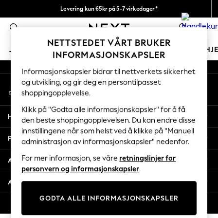
Levering kun 65kr på 5-7 virkedager*
An error occurred on client
Vi betaler alle tollavgifter
0
Våre sosiale nettverk
NETTSTEDET VÅRT BRUKER
JENTER
GUTTER
BABY
KVINNER
MENN
HJ
INFORMASJONSKAPSLER
Informasjonskapsler bidrar til nettverkets sikkerhet
GIRLS
og utvikling, og gir deg en persontilpasset
Min konto
New In
shoppingopplevelse.
Logg inn på kontoen din
50 - 92cm
98 - 110cm
Klikk på "Godta alle informasjonskapsler" for å få
Hjelp
116 - 134cm
den beste shoppingopplevelsen. Du kan endre disse
innstillingene når som helst ved å klikke på "Manuell
140 - 174cm
Personvern & Juridisk
administrasjon av informasjonskapsler" nedenfor.
Trending: Top & Short Sets
Trending: Clogs
For mer informasjon, se våre
retningslinjer for
Avdelinger
Toy Story
personvern og informasjonskapsler
.
THE SET
Andre tjenester
All Clothing
GODTA ALLE INFORMASJONSKAPSLER
Coats & Jackets
© 2026 Next Retail Ltd. Alle rettigheter forbeholdt.
Sweatshirts & Hoodies