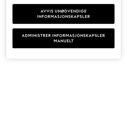
Knitwear
Cardigans
AVVIS UNØDVENDIGE
INFORMASJONSKAPSLER
Dresses
Sets & Outfits
Tops
ADMINISTRER INFORMASJONSKAPSLER
T-Shirts
MANUELT
Nightwear & Pyjamas
Trousers & Leggings
Bodysuits & Vests
Shirts & Blouses
Swimwear
Shorts & Skirts
Babygrows & Sleepsuits
Jeans
Jumpsuits & Playsuits
All Holiday Shop
Tops
Dresses
Shorts