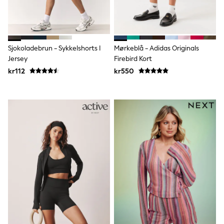
Rompersuits & Dungarees
Shop All
Dungarees
Disney
Peppa Pig
Sjokoladebrun - Sykkelshorts I
Mørkeblå - Adidas Originals
BOYS
Jersey
Firebird Kort
New In
kr112
kr550
50 - 92cm
98 - 110cm
116 - 134cm
140 - 174cm
Trending: Top & Short Sets
Trending: Clogs
Toy Story
Pokemon
Spiderman
THE SET
Shop All Clothing
Coats & Jackets
T-Shirts
Sets & Outfits
Sweatshirts & Hoodies
Jumpers & Knitwear