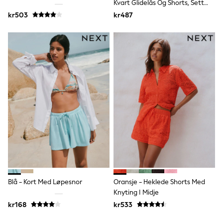
Kvart Glidelås Og Shorts, Sett
Sun Safe Swimwear
Med
kr503
kr487
Sun Hats & Caps
All Occasionwear
Communion
Wedding
Shirts
Trousers
Shoes
Suit Jackets
Suit Trousers
Waistcoats
Ties
Pyjamas & Underwear
Underwear
New In
Pyjamas
Robes
Socks
Blanket Hoodies
Blå - Kort Med Løpesnor
Oransje - Heklede Shorts Med
All Accessories
Knyting I Midje
New In
kr168
kr533
Bags
Hats