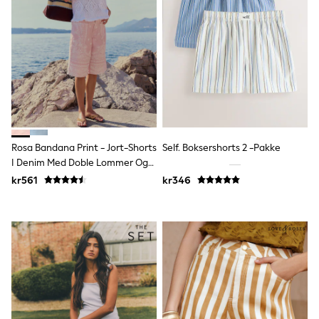
Bags
Hats
Denim Jackets
Raincoats
Waterproof
Shackets
Puddlesuits
Pramsuits
Gilets
Fleeces
Teddy Borg
Rosa Bandana Print - Jort-Shorts
Self. Boksershorts 2 -pakke
Puffers
I Denim Med Doble Lommer Og
Snowsuits
Shop all
Fat
kr561
kr346
Lilo & Stitch
Bluey
Disney
Peppa Pig
All Girls Sportwear
New In
Trainers
Hoodies & Sweatshirts
Leggings, Joggers & Shorts
Swim