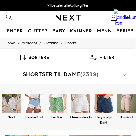
Vi betaler alle tollavgifter
Fleksible og sikre betalinger med Klarna
0
JENTER
GUTTER
BABY
KVINNER
MENN
FERIEB
/
/
/
Home
Womens
Clothing
Shorts
GIRLS
New In
50 - 92cm
SORTERE
FILTER
98 - 110cm
116 - 134cm
SHORTSER TIL DAME
(2389)
140 - 174cm
Trending: Top & Short Sets
Trending: Clogs
Toy Story
Handle etter kategori
THE SET
Kort
Topp- Og Korte Sett
Joggetopp Og Shortssett
All Clothing
Coats & Jackets
Sweatshirts & Hoodies
Next
Denim Kort
Lin Kort
Chino-shorts
Høy midje
Knekort
Knitwear
Kort
Cardigans
Dresses