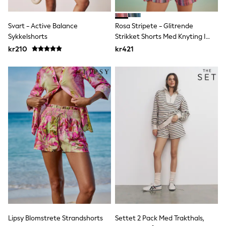
Joggers
Shirts
Trousers & Chinos
Svart - Active Balance
Rosa Stripete - Glitrende
Tops
Sykkelshorts
Strikket Shorts Med Knyting I
Babygrows & Sleepsuits
Midjen
kr210
kr421
Bodysuits & Vests
Jeans
Nightwear & Pyjamas
Shorts
Swimwear
Suits & Waistcoats
Shop All Footwear
New In
Sandals & Clogs
Trainers
Pram Shoes
School Shoes
Slippers
Boots
Wellies
Wide Fit
All Holiday Shop
Tops & T-Shirts
Lipsy Blomstrete Strandshorts
Settet 2 Pack Med Trakthals,
Rash Vests