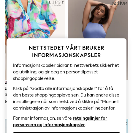
Sets & Outfits
Tops
T-Shirts
Nightwear & Pyjamas
Trousers & Leggings
Bodysuits & Vests
Shirts & Blouses
Swimwear
Shorts & Skirts
NETTSTEDET VÅRT BRUKER
Babygrows & Sleepsuits
INFORMASJONSKAPSLER
Jeans
Jumpsuits & Playsuits
Informasjonskapsler bidrar til nettverkets sikkerhet
All Holiday Shop
og utvikling, og gir deg en persontilpasset
Tops
shoppingopplevelse.
Dresses
Shorts
Blå Sommer - Lipsy Print Bomull
Blå Design Med Dyr - Aktive
Klikk på "Godta alle informasjonskapsler" for å få
Skirts
Strandkjoleshorts
Vevde Løpeshorts
den beste shoppingopplevelsen. Du kan endre disse
Sandals & Sliders
innstillingene når som helst ved å klikke på "Manuell
kr503
kr393
Rash Vests
administrasjon av informasjonskapsler" nedenfor.
Sun Safe Swimwear
Sun Hats & Caps
For mer informasjon, se våre
retningslinjer for
All Occasionwear
personvern og informasjonskapsler
.
All Partywear
Wedding