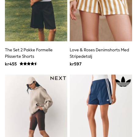
adidas
All Girls Brands
Nike
adidas
Smiggle
Lipsy Girl
River Island
Boden
Joules
The Set 2 Pakke Formelle
Love & Roses Denimshorts Med
Frugi
Plisserte Shorts
Stripedetalj
Baker by Ted Baker
kr455
kr597
Monsoon
Angel & Rocket
JoJo Maman Bébé
Occasionwear
Schoolwear
Partywear
Flower Girl
Swim
Bridesmaid
All Baby & Nursery
New in
Babygrows & Sleepsuits
Sets & Outfits