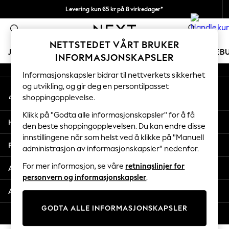
Levering kun 65 kr på 8 virkedager*
An error occurred on client
Vi betaler alle tollavgifter
0
Våre sosiale nettverk
NETTSTEDET VÅRT BRUKER
JENTER
GUTTER
BABY
KVINNER
MENN
FERIEB
INFORMASJONSKAPSLER
Informasjonskapsler bidrar til nettverkets sikkerhet
GIRLS
og utvikling, og gir deg en persontilpasset
Min konto
New In
shoppingopplevelse.
Logg inn på kontoen din
50 - 92cm
98 - 110cm
Klikk på "Godta alle informasjonskapsler" for å få
Hjelp
116 - 134cm
den beste shoppingopplevelsen. Du kan endre disse
innstillingene når som helst ved å klikke på "Manuell
140 - 174cm
Personvern & Juridisk
administrasjon av informasjonskapsler" nedenfor.
Trending: Top & Short Sets
Trending: Clogs
For mer informasjon, se våre
retningslinjer for
Avdelinger
Toy Story
personvern og informasjonskapsler
.
THE SET
Andre tjenester
All Clothing
GODTA ALLE INFORMASJONSKAPSLER
Coats & Jackets
© 2026 Next Retail Ltd. Alle rettigheter forbeholdt.
Sweatshirts & Hoodies