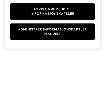
Knitwear
Cardigans
AVVIS UNØDVENDIGE
INFORMASJONSKAPSLER
Dresses
Sets & Outfits
Tops
ADMINISTRER INFORMASJONSKAPSLER
T-Shirts
MANUELT
Nightwear & Pyjamas
Trousers & Leggings
Bodysuits & Vests
Shirts & Blouses
Swimwear
Shorts & Skirts
Babygrows & Sleepsuits
Jeans
Jumpsuits & Playsuits
All Holiday Shop
Tops
Dresses
Shorts