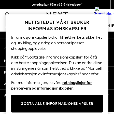
Levering kun 65kr på 5-7 virkedager*
An error occurred on client
Vi betaler alle tollavgifter
0
Våre sosiale nettverk
NETTSTEDET VÅRT BRUKER
JENTER
GUTTER
BABY
KVINNER
MENN
HJ
INFORMASJONSKAPSLER
Informasjonskapsler bidrar til nettverkets sikkerhet
GIRLS
og utvikling, og gir deg en persontilpasset
Min konto
New In
shoppingopplevelse.
Logg inn på kontoen din
50 - 92cm
98 - 110cm
Klikk på "Godta alle informasjonskapsler" for å få
Hjelp
116 - 134cm
den beste shoppingopplevelsen. Du kan endre disse
innstillingene når som helst ved å klikke på "Manuell
140 - 174cm
Personvern & Juridisk
administrasjon av informasjonskapsler" nedenfor.
Trending: Top & Short Sets
Trending: Clogs
For mer informasjon, se våre
retningslinjer for
Avdelinger
Toy Story
personvern og informasjonskapsler
.
THE SET
Andre tjenester
All Clothing
GODTA ALLE INFORMASJONSKAPSLER
Coats & Jackets
© 2026 Next Retail Ltd. Alle rettigheter forbeholdt.
Sweatshirts & Hoodies