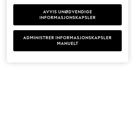
Knitwear
Cardigans
AVVIS UNØDVENDIGE
INFORMASJONSKAPSLER
Dresses
Sets & Outfits
Tops
ADMINISTRER INFORMASJONSKAPSLER
T-Shirts
MANUELT
Nightwear & Pyjamas
Trousers & Leggings
Bodysuits & Vests
Shirts & Blouses
Swimwear
Shorts & Skirts
Babygrows & Sleepsuits
Jeans
Jumpsuits & Playsuits
All Holiday Shop
Tops
Dresses
Shorts