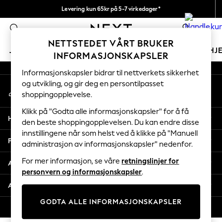
Levering kun 65kr på 5-7 virkedager*
An error occurred on client
Vi betaler alle tollavgifter
0
Våre sosiale nettverk
NETTSTEDET VÅRT BRUKER
JENTER
GUTTER
BABY
KVINNER
MENN
HJ
INFORMASJONSKAPSLER
Informasjonskapsler bidrar til nettverkets sikkerhet
GIRLS
og utvikling, og gir deg en persontilpasset
Min konto
New In
shoppingopplevelse.
Logg inn på kontoen din
50 - 92cm (0 - 24 months)
98 - 110cm (3 - 5 years)
Klikk på "Godta alle informasjonskapsler" for å få
Hjelp
116 - 134cm (6 - 9 years)
den beste shoppingopplevelsen. Du kan endre disse
innstillingene når som helst ved å klikke på "Manuell
140 - 174cm (10 - 15+ years)
Personvern & Juridisk
administrasjon av informasjonskapsler" nedenfor.
Trending: Top & Short Sets
Trending: Clogs
For mer informasjon, se våre
retningslinjer for
Avdelinger
Toy Story
personvern og informasjonskapsler
.
THE SET
Andre tjenester
All Clothing
GODTA ALLE INFORMASJONSKAPSLER
Coats & Jackets
© 2026 Next Retail Ltd. Alle rettigheter forbeholdt.
Sweatshirts & Hoodies