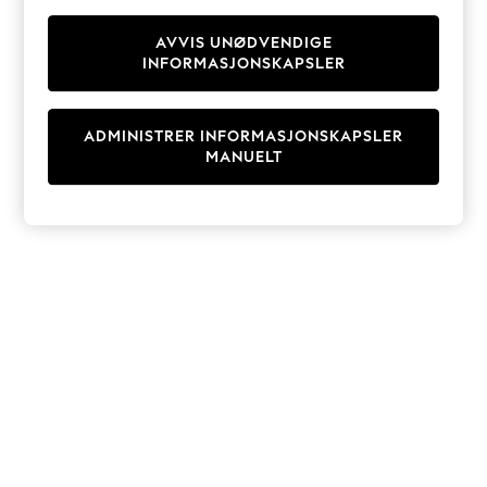
Knitwear
Cardigans
AVVIS UNØDVENDIGE
INFORMASJONSKAPSLER
Dresses
Sets & Outfits
Tops
ADMINISTRER INFORMASJONSKAPSLER
T-Shirts
MANUELT
Nightwear & Pyjamas
Trousers & Leggings
Bodysuits & Vests
Shirts & Blouses
Swimwear
Shorts & Skirts
Babygrows & Sleepsuits
Jeans
Jumpsuits & Playsuits
All Holiday Shop
Tops
Dresses
Shorts