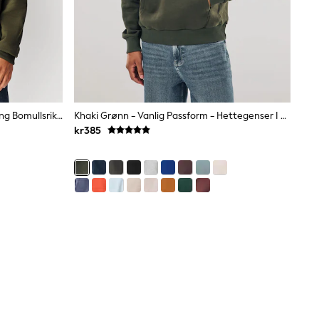
Khaki Grønn - Vanlig Passform - Tung Bomullsrik Genser Med Rund Hals
Khaki Grønn - Vanlig Passform - Hettegenser I Kraftig Bomullsrik Jersey
kr385