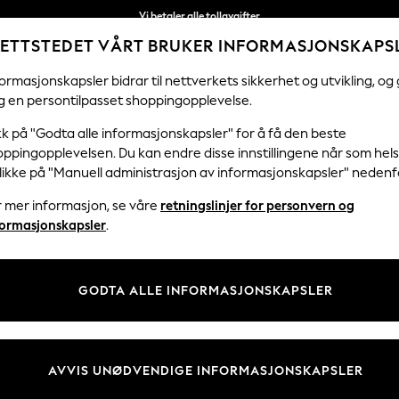
Vi betaler alle tollavgifter
ETTSTEDET VÅRT BRUKER INFORMASJONSKAPS
Fleksible og sikre betalinger med Klarna
ormasjonskapsler bidrar til nettverkets sikkerhet og utvikling, og 
g en persontilpasset shoppingopplevelse.
KVINNER
MENN
FERIEBUTIKK
H
kk på "Godta alle informasjonskapsler" for å få den beste
ppingopplevelsen. Du kan endre disse innstillingene når som hels
klikke på "Manuell administrasjon av informasjonskapsler" nedenf
TTEGENSERE OG SWEATSHIRTS TIL HERRE
(2455)
r mer informasjon, se våre
retningslinjer for personvern og
formasjonskapsler
.
 stiler som kan brukes året rundt, og er et allsidig alternativ. Perfekt
idelåsgensere og pene gensere. Utforsk utvalget av enkle Blå, Svart og 
Handle etter kategori
Fargeblokking.
GODTA ALLE INFORMASJONSKAPSLER
Fleeces
Jumpers
Joggedress
Joggetopp Og Joggeset
Gensere
Next
Glidelås
Svart
Blå
gjennom
AVVIS UNØDVENDIGE INFORMASJONSKAPSLER