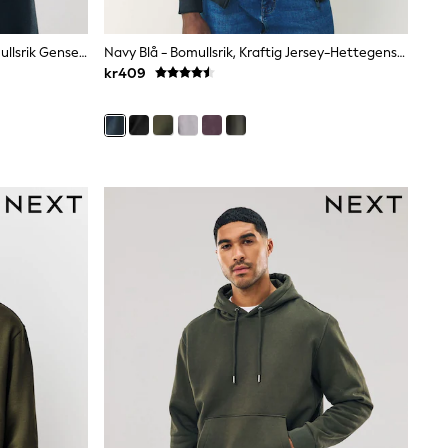
Svart - Vanlig Passform - Tung Bomullsrik Genser Med Rund Hals
Navy Blå - Bomullsrik, Kraftig Jersey-Hettegenser Med Glidelås
kr409