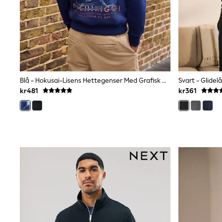
Bags
Hats
Denim Jackets
Raincoats
Waterproof
Shackets
Puddlesuits
Pramsuits
Blå - Hokusai-Lisens Hettegenser Med Grafisk Mønster
Svart - Glide
Gilets
kr481
kr361
Fleeces
Teddy Borg
Puffers
Snowsuits
Shop all
Lilo & Stitch
Bluey
Disney
Peppa Pig
All Girls Sportwear
New In
Trainers
Hoodies & Sweatshirts
Leggings, Joggers & Shorts