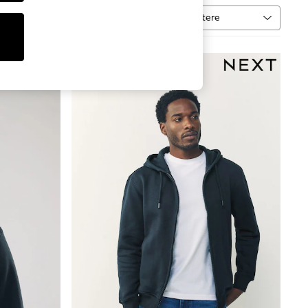
Sortere
vare
MER