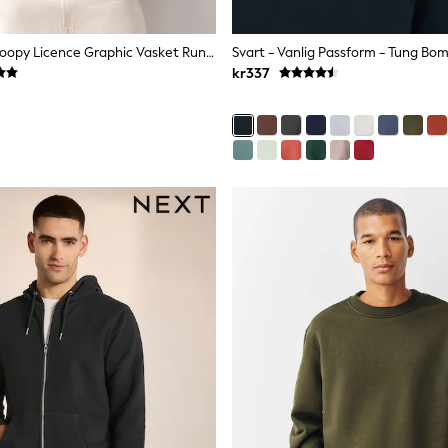
Mørk Rød - Snoopy Licence Graphic Vasket Rund Hals Genser
kr337