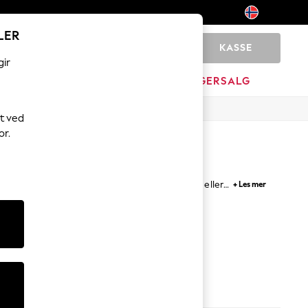
LER
KASSE
0
gir
JEM
MERKEVARE
LAGERSALG
t ved
or.
 for å hjelpe deg gjennom treningsaktivitetene eller
+ Les mer
grå joggebukser til minimalistiske grafikk- og
t
Sweat Top And Legging Set
Grå