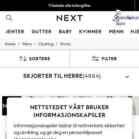
Vi betaler alle tollavgifter
Fleksible og sikre betalinger med Klarna
0
JENTER
GUTTER
BABY
KVINNER
MENN
HJ
/
/
/
Home
Mens
Clothing
Shirts
GIRLS
New In
50 - 92cm (0 - 24 months)
SORTERE
FILTER
98 - 110cm (3 - 5 years)
116 - 134cm (6 - 9 years)
SKJORTER TIL HERRE
(4864)
140 - 174cm (10 - 15+ years)
Trending: Top & Short Sets
Trending: Clogs
Toy Story
Handle etter kategori
THE SET
Shirts
Sett Med Skjorter Og Shorts
All Clothing
NETTSTEDET VÅRT BRUKER
Coats & Jackets
INFORMASJONSKAPSLER
Sweatshirts & Hoodies
Next
Regulær
Slank
Kortermet
Langermet
Lin
Knitwear
Informasjonskapsler bidrar til nettverkets sikkerhet
Cardigans
og utvikling, og gir deg en persontilpasset
Dresses