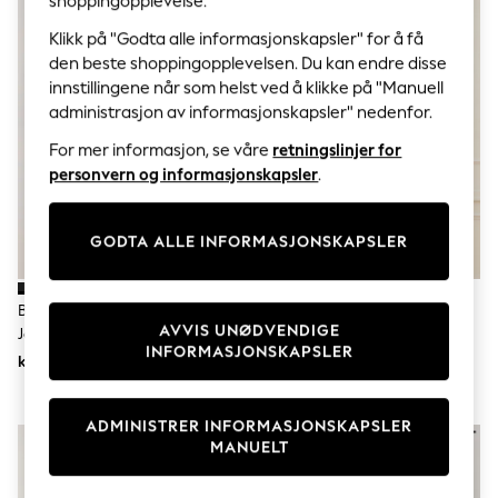
shoppingopplevelse.
Sets & Outfits
Tops
Klikk på "Godta alle informasjonskapsler" for å få
T-Shirts
den beste shoppingopplevelsen. Du kan endre disse
Nightwear & Pyjamas
innstillingene når som helst ved å klikke på "Manuell
Trousers & Leggings
Bodysuits & Vests
administrasjon av informasjonskapsler" nedenfor.
Shirts & Blouses
For mer informasjon, se våre
retningslinjer for
Swimwear
Shorts & Skirts
personvern og informasjonskapsler
.
Babygrows & Sleepsuits
Jeans
Jumpsuits & Playsuits
GODTA ALLE INFORMASJONSKAPSLER
All Holiday Shop
Tops
Dresses
Brun/Svart/Nøytral - Kortermet
Rosa - Langermet - Signature
Shorts
AVVIS UNØDVENDIGE
Jersey Skjorter Med Reverskrage
Basket Weave 100% Linskjorte
Skirts
INFORMASJONSKAPSLER
3 Pakke
kr922
kr735
Sandals & Sliders
Rash Vests
Sun Safe Swimwear
ADMINISTRER INFORMASJONSKAPSLER
Sun Hats & Caps
MANUELT
All Occasionwear
All Partywear
Wedding