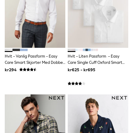
Bags
Hats
Denim Jackets
Raincoats
Waterproof
Shackets
Puddlesuits
Pramsuits
Gilets
Fleeces
Hvit - Vanlig Passform - Easy
Hvit - Liten Passform - Easy
Teddy Borg
Puffers
Care Smart Skjorter Med Dobbel
Care Single Cuff Oxford Smart
Snowsuits
Mansjett
Skjorter 3 Pack
kr294
kr625 - kr695
Shop all
Lilo & Stitch
Bluey
Disney
Peppa Pig
All Girls Sportwear
New In
Trainers
Hoodies & Sweatshirts
Leggings, Joggers & Shorts
Swim