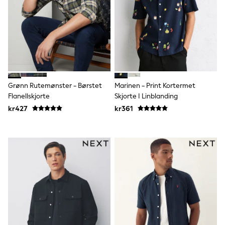
adidas
All Girls Brands
Nike
adidas
Smiggle
Lipsy Girl
River Island
Boden
Joules
Grønn Rutemønster - Børstet
Marinen - Print Kortermet
Frugi
Flanellskjorte
Skjorte I Linblanding
Baker by Ted Baker
kr427
kr361
Monsoon
Angel & Rocket
JoJo Maman Bébé
Occasionwear
Schoolwear
Partywear
Flower Girl
Swim
Bridesmaid
All Baby & Nursery
New in
Babygrows & Sleepsuits
Sets & Outfits