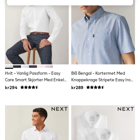
Dresses
Shoes
Cardigans
Skirts
Shop All Footwear
New In
Trainers
Pram Shoes
School Shoes
Slippers
Boots
Wellies
Hvit - Vanlig Passform - Easy
Blå Bengal - Kortermet Med
Wide Fit
Care Smart Skjorter Med Enkel
Knappekrage Stripete Easy Iron
All Underwear
Mansjett
Oxford Skjorter
New In
kr294
kr289
Nighties
Pyjamas
Robes
Sleepsuits
Socks & Tights
Blanket Hoodies
All Bags & Accessories
New In