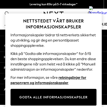
Levering kun 65kr på 5-7 virkedager*
An error occurred on client
Vi betaler alle tollavgifter
0
Våre sosiale nettverk
NETTSTEDET VÅRT BRUKER
JENTER
GUTTER
BABY
KVINNER
MENN
HJ
INFORMASJONSKAPSLER
Informasjonskapsler bidrar til nettverkets sikkerhet
GIRLS
og utvikling, og gir deg en persontilpasset
Min konto
New In
shoppingopplevelse.
Logg inn på kontoen din
50 - 92cm
98 - 110cm
Klikk på "Godta alle informasjonskapsler" for å få
Hjelp
116 - 134cm
den beste shoppingopplevelsen. Du kan endre disse
innstillingene når som helst ved å klikke på "Manuell
140 - 174cm
Personvern & Juridisk
administrasjon av informasjonskapsler" nedenfor.
Trending: Top & Short Sets
Trending: Clogs
For mer informasjon, se våre
retningslinjer for
Avdelinger
Toy Story
personvern og informasjonskapsler
.
THE SET
Andre tjenester
All Clothing
GODTA ALLE INFORMASJONSKAPSLER
Coats & Jackets
© 2026 Next Retail Ltd. Alle rettigheter forbeholdt.
Sweatshirts & Hoodies