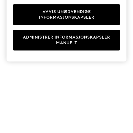
Knitwear
Cardigans
AVVIS UNØDVENDIGE
INFORMASJONSKAPSLER
Dresses
Sets & Outfits
Tops
ADMINISTRER INFORMASJONSKAPSLER
T-Shirts
MANUELT
Nightwear & Pyjamas
Trousers & Leggings
Bodysuits & Vests
Shirts & Blouses
Swimwear
Shorts & Skirts
Babygrows & Sleepsuits
Jeans
Jumpsuits & Playsuits
All Holiday Shop
Tops
Dresses
Shorts