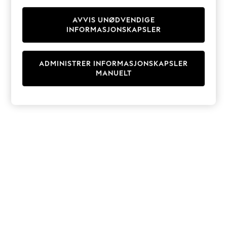
Knitwear
Cardigans
AVVIS UNØDVENDIGE
INFORMASJONSKAPSLER
Dresses
Sets & Outfits
Tops
ADMINISTRER INFORMASJONSKAPSLER
T-Shirts
MANUELT
Nightwear & Pyjamas
Trousers & Leggings
Bodysuits & Vests
Shirts & Blouses
Swimwear
Shorts & Skirts
Babygrows & Sleepsuits
Jeans
Jumpsuits & Playsuits
All Holiday Shop
Tops
Dresses
Shorts