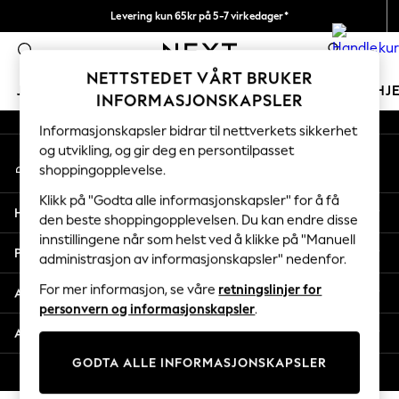
Levering kun 65kr på 5-7 virkedager*
An error occurred on client
Vi betaler alle tollavgifter
0
Våre sosiale nettverk
NETTSTEDET VÅRT BRUKER
JENTER
GUTTER
BABY
KVINNER
MENN
HJ
INFORMASJONSKAPSLER
Informasjonskapsler bidrar til nettverkets sikkerhet
GIRLS
og utvikling, og gir deg en persontilpasset
Min konto
New In
shoppingopplevelse.
Logg inn på kontoen din
50 - 92cm
98 - 110cm
Klikk på "Godta alle informasjonskapsler" for å få
Hjelp
116 - 134cm
den beste shoppingopplevelsen. Du kan endre disse
innstillingene når som helst ved å klikke på "Manuell
140 - 174cm
Personvern & Juridisk
administrasjon av informasjonskapsler" nedenfor.
Trending: Top & Short Sets
Trending: Clogs
For mer informasjon, se våre
retningslinjer for
Avdelinger
Toy Story
personvern og informasjonskapsler
.
THE SET
Andre tjenester
All Clothing
GODTA ALLE INFORMASJONSKAPSLER
Coats & Jackets
© 2026 Next Retail Ltd. Alle rettigheter forbeholdt.
Sweatshirts & Hoodies