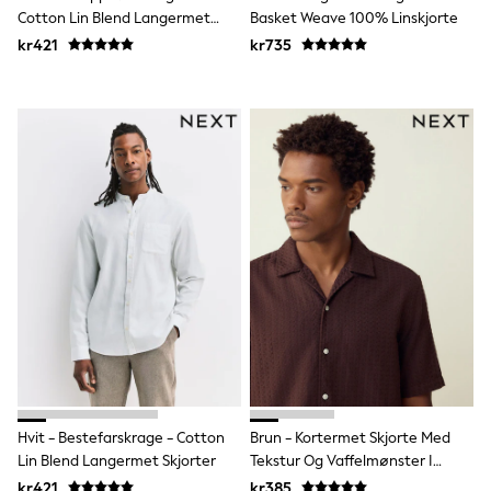
Denim Jackets
Cotton Lin Blend Langermet
Basket Weave 100% Linskjorte
Raincoats
Skjorter
Waterproof
kr421
kr735
Shackets
Puddlesuits
Pramsuits
Gilets
Fleeces
Teddy Borg
Puffers
Snowsuits
Shop All
Minecraft
Spider Man
Marvel
Pokemon
All Boys Sportswear
New In
Trainers
Hoodies & Sweatshirts
T-Shirts & Polo Shirts
Hvit - Bestefarskrage - Cotton
Brun - Kortermet Skjorte Med
Jackets
Lin Blend Langermet Skjorter
Tekstur Og Vaffelmønster I
Joggers & Shorts
Tracksuits
Vanlig Passform
kr421
kr385