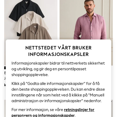
Sets & Outfits
Tops
T-Shirts
Nightwear & Pyjamas
Trousers & Leggings
Bodysuits & Vests
Shirts & Blouses
Swimwear
Shorts & Skirts
Babygrows & Sleepsuits
NETTSTEDET VÅRT BRUKER
Jeans
INFORMASJONSKAPSLER
Jumpsuits & Playsuits
All Holiday Shop
Informasjonskapsler bidrar til nettverkets sikkerhet
Tops
og utvikling, og gir deg en persontilpasset
Dresses
Brun/Svart/Nøytral - Kortermet
Rosa - Langermet - Signature
shoppingopplevelse.
Shorts
Jersey Skjorter Med Reverskrage
Basket Weave 100% Linskjorte
Skirts
Klikk på "Godta alle informasjonskapsler" for å få
3 Pakke
kr922
kr735
Sandals & Sliders
den beste shoppingopplevelsen. Du kan endre disse
Rash Vests
innstillingene når som helst ved å klikke på "Manuell
Sun Safe Swimwear
Sun Hats & Caps
administrasjon av informasjonskapsler" nedenfor.
All Occasionwear
For mer informasjon, se våre
retningslinjer for
All Partywear
Wedding
personvern og informasjonskapsler
.