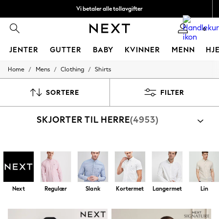
Vi betaler alle tollavgifter
Fleksible og sikre betalinger med Klarna
0
JENTER
GUTTER
BABY
KVINNER
MENN
HJ
/
/
/
Home
Mens
Clothing
Shirts
GIRLS
New In
50 - 92cm
SORTERE
FILTER
98 - 110cm
116 - 134cm
SKJORTER TIL HERRE
(4953)
140 - 174cm
Trending: Top & Short Sets
Trending: Clogs
Toy Story
Handle etter kategori
THE SET
Shirts
Sett Med Skjorter Og Shorts
All Clothing
Coats & Jackets
Sweatshirts & Hoodies
Next
Regulær
Slank
Kortermet
Langermet
Lin
Knitwear
Cardigans
Dresses