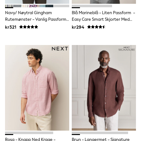
Sun Safe Swimwear
Sun Hats & Caps
Navy/ Nøytral Gingham
Blå Marineblå - Liten Passform -
All Occasionwear
Rutemønster - Vanlig Passform -
Easy Care Smart Skjorter Med
Communion
Easy Iron Button Down
Enkel Mansjett
kr321
kr294
Wedding
Kortermet Oxford Skjorter
Shirts
Trousers
Shoes
Suit Jackets
Suit Trousers
Waistcoats
Ties
Pyjamas & Underwear
Underwear
New In
Pyjamas
Robes
Socks
Blanket Hoodies
All Accessories
New In
Bags
Hats
Rosa - Knapp Ned Krage -
Brun - Langermet - Signature