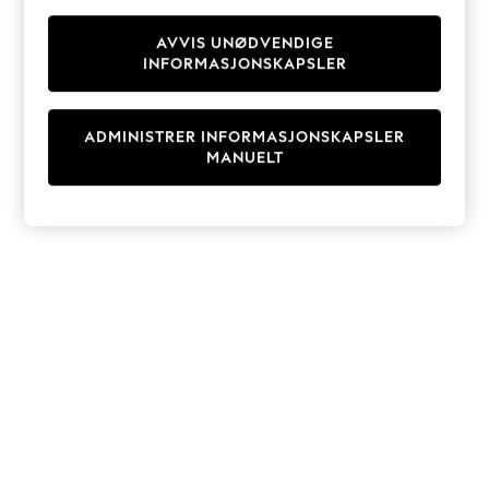
Knitwear
Cardigans
AVVIS UNØDVENDIGE
INFORMASJONSKAPSLER
Dresses
Sets & Outfits
Tops
ADMINISTRER INFORMASJONSKAPSLER
T-Shirts
MANUELT
Nightwear & Pyjamas
Trousers & Leggings
Bodysuits & Vests
Shirts & Blouses
Swimwear
Shorts & Skirts
Babygrows & Sleepsuits
Jeans
Jumpsuits & Playsuits
All Holiday Shop
Tops
Dresses
Shorts