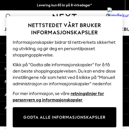
Levering kun 65 kr på 8 virkedager*
An error occurred on client
Vi betaler alle tollavgifter
0
Våre sosiale nettverk
NETTSTEDET VÅRT BRUKER
JENTER
GUTTER
BABY
KVINNER
MENN
FERIEB
INFORMASJONSKAPSLER
Informasjonskapsler bidrar til nettverkets sikkerhet
GIRLS
og utvikling, og gir deg en persontilpasset
Min konto
New In
shoppingopplevelse.
Logg inn på kontoen din
50 - 92cm
98 - 110cm
Klikk på "Godta alle informasjonskapsler" for å få
Hjelp
116 - 134cm
den beste shoppingopplevelsen. Du kan endre disse
innstillingene når som helst ved å klikke på "Manuell
140 - 174cm
Personvern & Juridisk
administrasjon av informasjonskapsler" nedenfor.
Trending: Top & Short Sets
Trending: Clogs
For mer informasjon, se våre
retningslinjer for
Avdelinger
Toy Story
personvern og informasjonskapsler
.
THE SET
Andre tjenester
All Clothing
GODTA ALLE INFORMASJONSKAPSLER
Coats & Jackets
© 2026 Next Retail Ltd. Alle rettigheter forbeholdt.
Sweatshirts & Hoodies