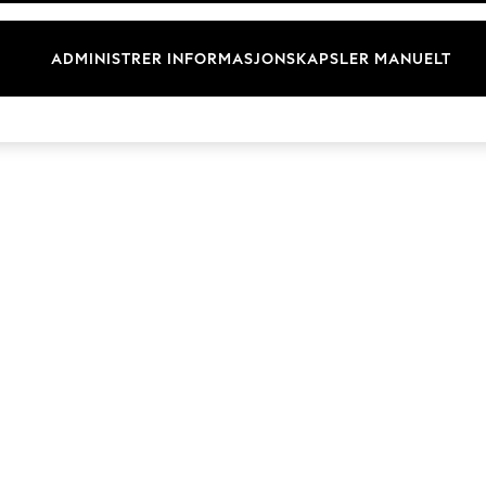
Merkevare
ADMINISTRER INFORMASJONSKAPSLER MANUELT
© 2026 Next Retail Ltd. Alle rettigheter forbeholdt.