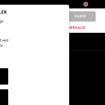
LER
KASSE
0
gir
MERKEVARE
LAGERSALG
t ved
or.
Andre tjenester
Media og presse
Selskapet
NEXT Karriere