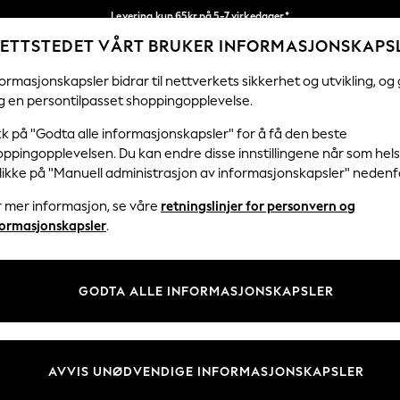
Levering kun 65kr på 5-7 virkedager*
ETTSTEDET VÅRT BRUKER INFORMASJONSKAPS
Vi betaler alle tollavgifter
Våre sosiale nettverk
ormasjonskapsler bidrar til nettverkets sikkerhet og utvikling, og 
g en persontilpasset shoppingopplevelse.
KVINNER
MENN
HJEM
kk på "Godta alle informasjonskapsler" for å få den beste
ppingopplevelsen. Du kan endre disse innstillingene når som hels
klikke på "Manuell administrasjon av informasjonskapsler" nedenf
r mer informasjon, se våre
retningslinjer for personvern og
& Juridisk
Avdelinger
formasjonskapsler
.
 Informasjonskapsler Policy
Kvinner
tingelser
Menn
GODTA ALLE INFORMASJONSKAPSLER
er for kundeanmeldelser og -
Gutter
Jenter
Hjem
AVVIS UNØDVENDIGE INFORMASJONSKAPSLER
Baby