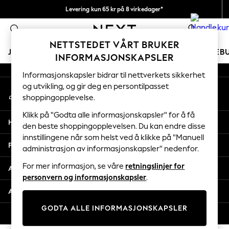
Levering kun 65 kr på 8 virkedager*
An error occurred on client
Vi betaler alle tollavgifter
0
Våre sosiale nettverk
NETTSTEDET VÅRT BRUKER
JENTER
GUTTER
BABY
KVINNER
MENN
FERIEB
INFORMASJONSKAPSLER
Informasjonskapsler bidrar til nettverkets sikkerhet
GIRLS
og utvikling, og gir deg en persontilpasset
Min konto
New In
shoppingopplevelse.
Logg inn på kontoen din
50 - 92cm
98 - 110cm
Klikk på "Godta alle informasjonskapsler" for å få
Hjelp
116 - 134cm
den beste shoppingopplevelsen. Du kan endre disse
innstillingene når som helst ved å klikke på "Manuell
140 - 174cm
Personvern & Juridisk
administrasjon av informasjonskapsler" nedenfor.
Trending: Top & Short Sets
Trending: Clogs
For mer informasjon, se våre
retningslinjer for
Avdelinger
Toy Story
personvern og informasjonskapsler
.
THE SET
Andre tjenester
All Clothing
GODTA ALLE INFORMASJONSKAPSLER
Coats & Jackets
© 2026 Next Retail Ltd. Alle rettigheter forbeholdt.
Sweatshirts & Hoodies