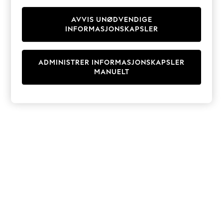
Knitwear
Cardigans
AVVIS UNØDVENDIGE
INFORMASJONSKAPSLER
Dresses
Sets & Outfits
Tops
ADMINISTRER INFORMASJONSKAPSLER
T-Shirts
MANUELT
Nightwear & Pyjamas
Trousers & Leggings
Bodysuits & Vests
Shirts & Blouses
Swimwear
Shorts & Skirts
Babygrows & Sleepsuits
Jeans
Jumpsuits & Playsuits
All Holiday Shop
Tops
Dresses
Shorts