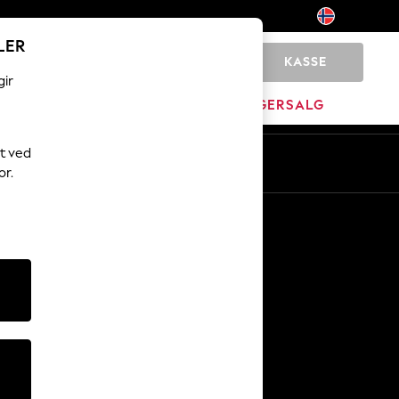
LER
KASSE
0
gir
MERKEVARE
LAGERSALG
t ved
or.
Andre tjenester
Media og presse
Selskapet
NEXT Karriere