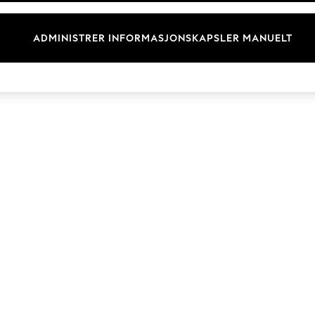
Merkevare
ADMINISTRER INFORMASJONSKAPSLER MANUELT
© 2026 Next Retail Ltd. Alle rettigheter forbeholdt.