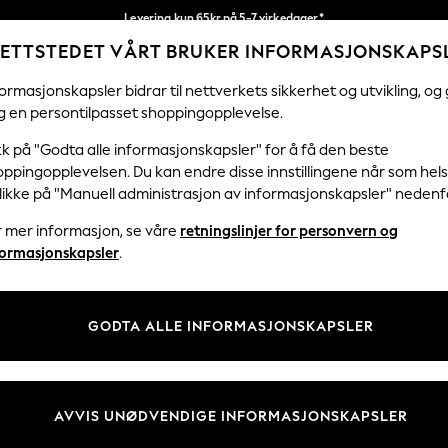
Levering kun 65kr på 5-7 virkedager*
ETTSTEDET VÅRT BRUKER INFORMASJONSKAPS
Vi betaler alle tollavgifter
Våre sosiale nettverk
ormasjonskapsler bidrar til nettverkets sikkerhet og utvikling, og 
g en persontilpasset shoppingopplevelse.
KVINNER
MENN
HJEM
kk på "Godta alle informasjonskapsler" for å få den beste
ppingopplevelsen. Du kan endre disse innstillingene når som hels
klikke på "Manuell administrasjon av informasjonskapsler" nedenf
r mer informasjon, se våre
retningslinjer for personvern og
& Juridisk
Avdelinger
formasjonskapsler
.
 Informasjonskapsler Policy
Kvinner
tingelser
Menn
GODTA ALLE INFORMASJONSKAPSLER
er for kundeanmeldelser og -
Gutter
Jenter
Hjem
AVVIS UNØDVENDIGE INFORMASJONSKAPSLER
Baby