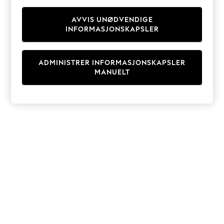
Knitwear
Cardigans
AVVIS UNØDVENDIGE
INFORMASJONSKAPSLER
Dresses
Sets & Outfits
Tops
ADMINISTRER INFORMASJONSKAPSLER
T-Shirts
MANUELT
Nightwear & Pyjamas
Trousers & Leggings
Bodysuits & Vests
Shirts & Blouses
Swimwear
Shorts & Skirts
Babygrows & Sleepsuits
Jeans
Jumpsuits & Playsuits
All Holiday Shop
Tops
Dresses
Shorts