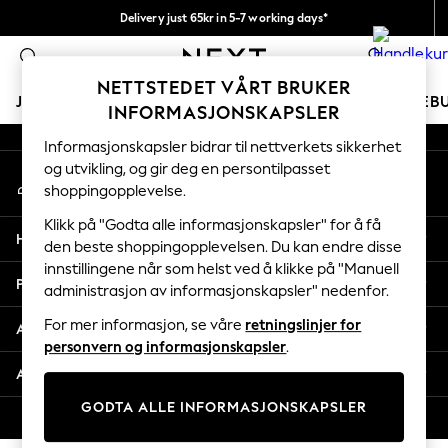
Delivery just 65kr in 5-7 working days*
An error occurred on client
Vi betaler alle tollavgifter
0
Våre sosiale nettverk
NETTSTEDET VÅRT BRUKER
JENTER
GUTTER
BABY
KVINNER
MENN
FERIEB
INFORMASJONSKAPSLER
Informasjonskapsler bidrar til nettverkets sikkerhet
GIRLS
og utvikling, og gir deg en persontilpasset
Min konto
New In
shoppingopplevelse.
Logg inn på kontoen din
50 - 92cm
98 - 110cm
Klikk på "Godta alle informasjonskapsler" for å få
Hjelp
116 - 134cm
den beste shoppingopplevelsen. Du kan endre disse
innstillingene når som helst ved å klikke på "Manuell
140 - 174cm
Personvern & Juridisk
administrasjon av informasjonskapsler" nedenfor.
Trending: Top & Short Sets
Trending: Clogs
For mer informasjon, se våre
retningslinjer for
Avdelinger
Toy Story
personvern og informasjonskapsler
.
THE SET
Andre tjenester
All Clothing
GODTA ALLE INFORMASJONSKAPSLER
Coats & Jackets
© 2026 Next Retail Ltd. Alle rettigheter forbeholdt.
Sweatshirts & Hoodies