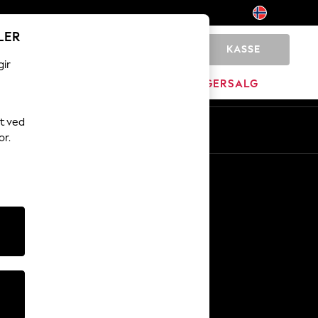
LER
KASSE
0
gir
MERKEVARE
LAGERSALG
t ved
or.
Andre tjenester
Media og presse
Selskapet
NEXT Karriere