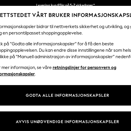
Levering kun 65kr på 5-7 virkedager*
ETTSTEDET VÅRT BRUKER INFORMASJONSKAPS
Vi betaler alle tollavgifter
Våre sosiale nettverk
ormasjonskapsler bidrar til nettverkets sikkerhet og utvikling, og 
g en persontilpasset shoppingopplevelse.
KVINNER
MENN
HJEM
kk på "Godta alle informasjonskapsler" for å få den beste
ppingopplevelsen. Du kan endre disse innstillingene når som hels
klikke på "Manuell administrasjon av informasjonskapsler" nedenf
r mer informasjon, se våre
retningslinjer for personvern og
& Juridisk
Avdelinger
formasjonskapsler
.
 Informasjonskapsler Policy
Kvinner
tingelser
Menn
GODTA ALLE INFORMASJONSKAPSLER
er for kundeanmeldelser og -
Gutter
Jenter
Hjem
AVVIS UNØDVENDIGE INFORMASJONSKAPSLER
Baby