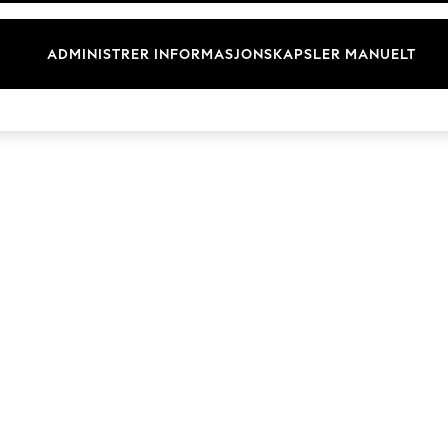
Merkevare
ADMINISTRER INFORMASJONSKAPSLER MANUELT
© 2026 Next Retail Ltd. Alle rettigheter forbeholdt.