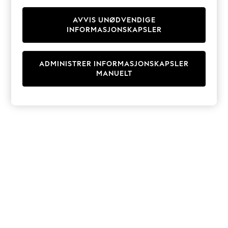
Knitwear
Cardigans
AVVIS UNØDVENDIGE
INFORMASJONSKAPSLER
Dresses
Sets & Outfits
Tops
ADMINISTRER INFORMASJONSKAPSLER
T-Shirts
MANUELT
Nightwear & Pyjamas
Trousers & Leggings
Bodysuits & Vests
Shirts & Blouses
Swimwear
Shorts & Skirts
Babygrows & Sleepsuits
Jeans
Jumpsuits & Playsuits
All Holiday Shop
Tops
Dresses
Shorts