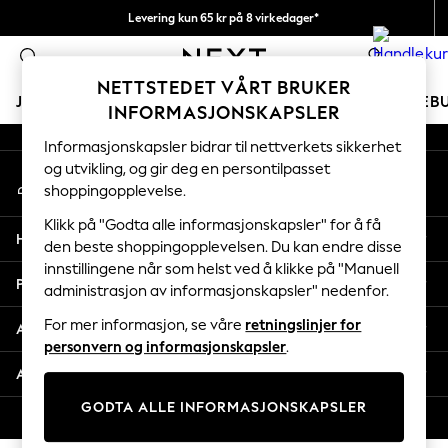
Levering kun 65 kr på 8 virkedager*
An error occurred on client
Vi betaler alle tollavgifter
0
Våre sosiale nettverk
NETTSTEDET VÅRT BRUKER
JENTER
GUTTER
BABY
KVINNER
MENN
FERIEB
INFORMASJONSKAPSLER
Informasjonskapsler bidrar til nettverkets sikkerhet
GIRLS
og utvikling, og gir deg en persontilpasset
Min konto
New In
shoppingopplevelse.
Logg inn på kontoen din
50 - 92cm
98 - 110cm
Klikk på "Godta alle informasjonskapsler" for å få
Hjelp
116 - 134cm
den beste shoppingopplevelsen. Du kan endre disse
innstillingene når som helst ved å klikke på "Manuell
140 - 174cm
Personvern & Juridisk
administrasjon av informasjonskapsler" nedenfor.
Trending: Top & Short Sets
Trending: Clogs
For mer informasjon, se våre
retningslinjer for
Avdelinger
Toy Story
personvern og informasjonskapsler
.
THE SET
Andre tjenester
All Clothing
GODTA ALLE INFORMASJONSKAPSLER
Coats & Jackets
© 2026 Next Retail Ltd. Alle rettigheter forbeholdt.
Sweatshirts & Hoodies