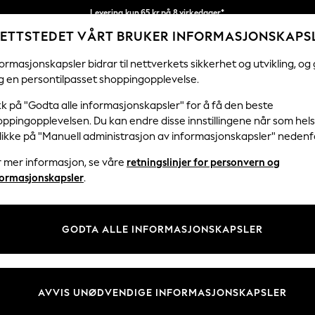
Levering kun 65 kr på 8 virkedager*
ETTSTEDET VÅRT BRUKER INFORMASJONSKAPS
Vi betaler alle tollavgifter
Våre sosiale nettverk
ormasjonskapsler bidrar til nettverkets sikkerhet og utvikling, og 
g en persontilpasset shoppingopplevelse.
KVINNER
MENN
FERIEBUTIKK
H
kk på "Godta alle informasjonskapsler" for å få den beste
ppingopplevelsen. Du kan endre disse innstillingene når som hels
Velg Språk
klikke på "Manuell administrasjon av informasjonskapsler" nedenf
Norsk
r mer informasjon, se våre
retningslinjer for personvern og
& Juridisk
Avdelinger
formasjonskapsler
.
er for personvern og
Kvinner
skapsler
Menn
GODTA ALLE INFORMASJONSKAPSLER
tingelser
Gutter
 Informasjonskapsler manuelt
Jenter
er for kundeanmeldelser og -
Hjem
AVVIS UNØDVENDIGE INFORMASJONSKAPSLER
Baby