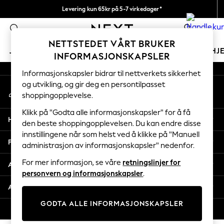
Levering kun 65kr på 5-7 virkedager*
An error occurred on client
Vi betaler alle tollavgifter
0
Våre sosiale nettverk
NETTSTEDET VÅRT BRUKER
JENTER
GUTTER
BABY
KVINNER
MENN
HJ
INFORMASJONSKAPSLER
Informasjonskapsler bidrar til nettverkets sikkerhet
GIRLS
og utvikling, og gir deg en persontilpasset
Min konto
New In
shoppingopplevelse.
Logg inn på kontoen din
50 - 92cm
98 - 110cm
Klikk på "Godta alle informasjonskapsler" for å få
Hjelp
116 - 134cm
den beste shoppingopplevelsen. Du kan endre disse
innstillingene når som helst ved å klikke på "Manuell
140 - 174cm
Personvern & Juridisk
administrasjon av informasjonskapsler" nedenfor.
Trending: Top & Short Sets
Trending: Clogs
For mer informasjon, se våre
retningslinjer for
Avdelinger
Toy Story
personvern og informasjonskapsler
.
THE SET
Andre tjenester
All Clothing
GODTA ALLE INFORMASJONSKAPSLER
Coats & Jackets
© 2026 Next Retail Ltd. Alle rettigheter forbeholdt.
Sweatshirts & Hoodies