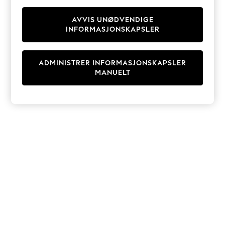
Knitwear
Cardigans
AVVIS UNØDVENDIGE
INFORMASJONSKAPSLER
Dresses
Sets & Outfits
Tops
ADMINISTRER INFORMASJONSKAPSLER
T-Shirts
MANUELT
Nightwear & Pyjamas
Trousers & Leggings
Bodysuits & Vests
Shirts & Blouses
Swimwear
Shorts & Skirts
Babygrows & Sleepsuits
Jeans
Jumpsuits & Playsuits
All Holiday Shop
Tops
Dresses
Shorts