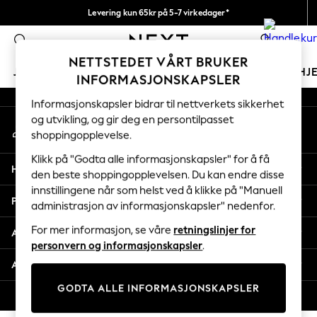
Levering kun 65kr på 5-7 virkedager*
An error occurred on client
Vi betaler alle tollavgifter
0
Våre sosiale nettverk
NETTSTEDET VÅRT BRUKER
JENTER
GUTTER
BABY
KVINNER
MENN
HJ
INFORMASJONSKAPSLER
Informasjonskapsler bidrar til nettverkets sikkerhet
GIRLS
og utvikling, og gir deg en persontilpasset
Min konto
New In
shoppingopplevelse.
Logg inn på kontoen din
50 - 92cm
98 - 110cm
Klikk på "Godta alle informasjonskapsler" for å få
Hjelp
116 - 134cm
den beste shoppingopplevelsen. Du kan endre disse
innstillingene når som helst ved å klikke på "Manuell
140 - 174cm
Personvern & Juridisk
administrasjon av informasjonskapsler" nedenfor.
Trending: Top & Short Sets
Trending: Clogs
For mer informasjon, se våre
retningslinjer for
Avdelinger
Toy Story
personvern og informasjonskapsler
.
THE SET
Andre tjenester
All Clothing
GODTA ALLE INFORMASJONSKAPSLER
Coats & Jackets
© 2026 Next Retail Ltd. Alle rettigheter forbeholdt.
Sweatshirts & Hoodies