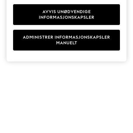
Knitwear
Cardigans
AVVIS UNØDVENDIGE
INFORMASJONSKAPSLER
Dresses
Sets & Outfits
Tops
ADMINISTRER INFORMASJONSKAPSLER
T-Shirts
MANUELT
Nightwear & Pyjamas
Trousers & Leggings
Bodysuits & Vests
Shirts & Blouses
Swimwear
Shorts & Skirts
Babygrows & Sleepsuits
Jeans
Jumpsuits & Playsuits
All Holiday Shop
Tops
Dresses
Shorts