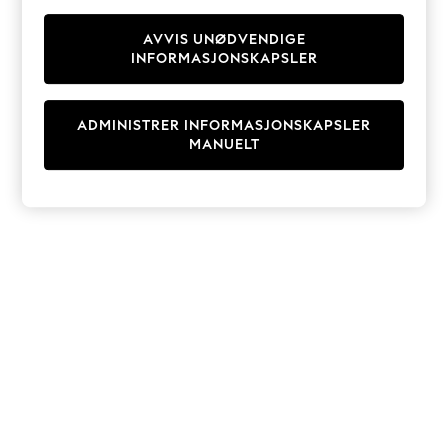
Knitwear
Cardigans
AVVIS UNØDVENDIGE
INFORMASJONSKAPSLER
Dresses
Sets & Outfits
Tops
ADMINISTRER INFORMASJONSKAPSLER
T-Shirts
MANUELT
Nightwear & Pyjamas
Trousers & Leggings
Bodysuits & Vests
Shirts & Blouses
Swimwear
Shorts & Skirts
Babygrows & Sleepsuits
Jeans
Jumpsuits & Playsuits
All Holiday Shop
Tops
Dresses
Shorts