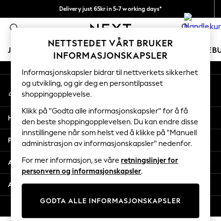
Delivery just 65kr in 5-7 working days*
An error occurred on client
Vi betaler alle tollavgifter
0
Våre sosiale nettverk
NETTSTEDET VÅRT BRUKER
JENTER
GUTTER
BABY
KVINNER
MENN
FERIEB
INFORMASJONSKAPSLER
Informasjonskapsler bidrar til nettverkets sikkerhet
GIRLS
og utvikling, og gir deg en persontilpasset
Min konto
New In
shoppingopplevelse.
Logg inn på kontoen din
50 - 92cm
98 - 110cm
Klikk på "Godta alle informasjonskapsler" for å få
Hjelp
116 - 134cm
den beste shoppingopplevelsen. Du kan endre disse
innstillingene når som helst ved å klikke på "Manuell
140 - 174cm
Personvern & Juridisk
administrasjon av informasjonskapsler" nedenfor.
Trending: Top & Short Sets
Trending: Clogs
For mer informasjon, se våre
retningslinjer for
Avdelinger
Toy Story
personvern og informasjonskapsler
.
THE SET
Andre tjenester
All Clothing
GODTA ALLE INFORMASJONSKAPSLER
Coats & Jackets
© 2026 Next Retail Ltd. Alle rettigheter forbeholdt.
Sweatshirts & Hoodies