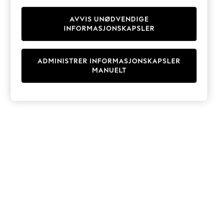
Knitwear
Cardigans
AVVIS UNØDVENDIGE
INFORMASJONSKAPSLER
Dresses
Sets & Outfits
Tops
ADMINISTRER INFORMASJONSKAPSLER
T-Shirts
MANUELT
Nightwear & Pyjamas
Trousers & Leggings
Bodysuits & Vests
Shirts & Blouses
Swimwear
Shorts & Skirts
Babygrows & Sleepsuits
Jeans
Jumpsuits & Playsuits
All Holiday Shop
Tops
Dresses
Shorts