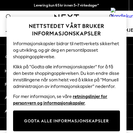
Levering kun 65 kr innen 5–7 virkedager*
An error occurred on client
Vi betaler alle tollavgifter
0
Våre sosiale nettverk
NETTSTEDET VÅRT BRUKER
JENTER
GUTTER
BABY
KVINNER
MENN
HJ
INFORMASJONSKAPSLER
Informasjonskapsler bidrar til nettverkets sikkerhet
GIRLS
og utvikling, og gir deg en persontilpasset
Min konto
New In
shoppingopplevelse.
Logg inn på kontoen din
50 - 92cm (0 - 24 months)
98 - 110cm (3 - 5 years)
Klikk på "Godta alle informasjonskapsler" for å få
Hjelp
116 - 134cm (6 - 9 years)
den beste shoppingopplevelsen. Du kan endre disse
innstillingene når som helst ved å klikke på "Manuell
140 - 174cm (10 - 15+ years)
Personvern & Juridisk
administrasjon av informasjonskapsler" nedenfor.
Trending: Top & Short Sets
Trending: Clogs
For mer informasjon, se våre
retningslinjer for
Avdelinger
Toy Story
personvern og informasjonskapsler
.
THE SET
Andre tjenester
All Clothing
GODTA ALLE INFORMASJONSKAPSLER
Coats & Jackets
© 2026 Next Retail Ltd. Alle rettigheter forbeholdt.
Sweatshirts & Hoodies