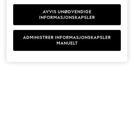
Knitwear
Cardigans
AVVIS UNØDVENDIGE
INFORMASJONSKAPSLER
Dresses
Sets & Outfits
Tops
ADMINISTRER INFORMASJONSKAPSLER
T-Shirts
MANUELT
Nightwear & Pyjamas
Trousers & Leggings
Bodysuits & Vests
Shirts & Blouses
Swimwear
Shorts & Skirts
Babygrows & Sleepsuits
Jeans
Jumpsuits & Playsuits
All Holiday Shop
Tops
Dresses
Shorts