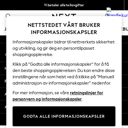
Vi betaler alle tollavgifter
An error occurred on client
Fleksible og sikre betalinger med Klarna
0
Våre sosiale nettverk
NETTSTEDET VÅRT BRUKER
JENTER
GUTTER
BABY
KVINNER
MENN
FERIEB
INFORMASJONSKAPSLER
Informasjonskapsler bidrar til nettverkets sikkerhet
GIRLS
og utvikling, og gir deg en persontilpasset
Min konto
New In
shoppingopplevelse.
Logg inn på kontoen din
50 - 92cm
98 - 110cm
Klikk på "Godta alle informasjonskapsler" for å få
Hjelp
116 - 134cm
den beste shoppingopplevelsen. Du kan endre disse
innstillingene når som helst ved å klikke på "Manuell
140 - 174cm
Personvern & Juridisk
administrasjon av informasjonskapsler" nedenfor.
Trending: Top & Short Sets
Trending: Clogs
For mer informasjon, se våre
retningslinjer for
Avdelinger
Toy Story
personvern og informasjonskapsler
.
THE SET
Andre tjenester
All Clothing
GODTA ALLE INFORMASJONSKAPSLER
Coats & Jackets
© 2026 Next Retail Ltd. Alle rettigheter forbeholdt.
Sweatshirts & Hoodies