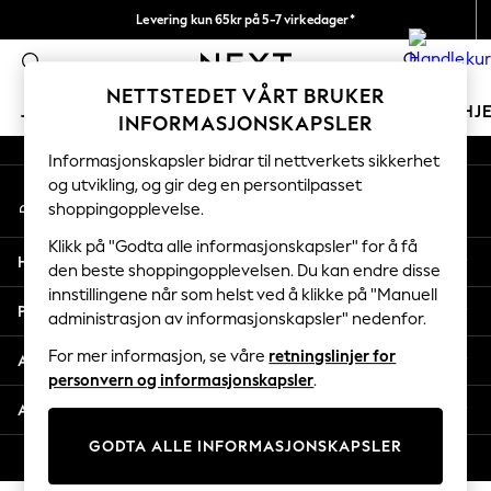
Levering kun 65kr på 5-7 virkedager*
An error occurred on client
Vi betaler alle tollavgifter
0
Våre sosiale nettverk
NETTSTEDET VÅRT BRUKER
JENTER
GUTTER
BABY
KVINNER
MENN
HJ
INFORMASJONSKAPSLER
Informasjonskapsler bidrar til nettverkets sikkerhet
GIRLS
og utvikling, og gir deg en persontilpasset
Min konto
New In
shoppingopplevelse.
Logg inn på kontoen din
50 - 92cm
98 - 110cm
Klikk på "Godta alle informasjonskapsler" for å få
Hjelp
116 - 134cm
den beste shoppingopplevelsen. Du kan endre disse
innstillingene når som helst ved å klikke på "Manuell
140 - 174cm
Personvern & Juridisk
administrasjon av informasjonskapsler" nedenfor.
Trending: Top & Short Sets
Trending: Clogs
For mer informasjon, se våre
retningslinjer for
Avdelinger
Toy Story
personvern og informasjonskapsler
.
THE SET
Andre tjenester
All Clothing
GODTA ALLE INFORMASJONSKAPSLER
Coats & Jackets
© 2026 Next Retail Ltd. Alle rettigheter forbeholdt.
Sweatshirts & Hoodies