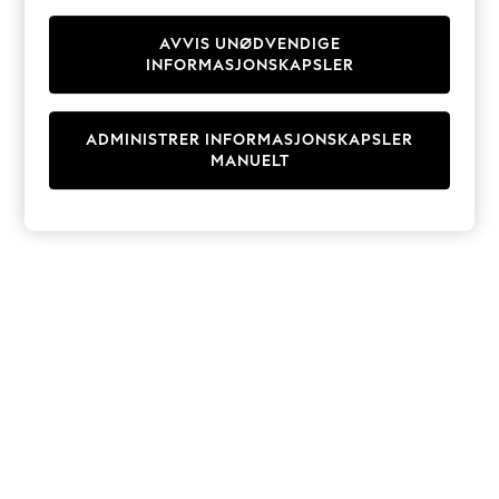
Knitwear
Cardigans
AVVIS UNØDVENDIGE
INFORMASJONSKAPSLER
Dresses
Sets & Outfits
Tops
ADMINISTRER INFORMASJONSKAPSLER
T-Shirts
MANUELT
Nightwear & Pyjamas
Trousers & Leggings
Bodysuits & Vests
Shirts & Blouses
Swimwear
Shorts & Skirts
Babygrows & Sleepsuits
Jeans
Jumpsuits & Playsuits
All Holiday Shop
Tops
Dresses
Shorts