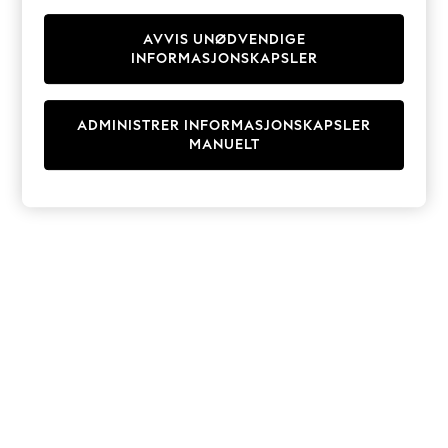
Knitwear
Cardigans
AVVIS UNØDVENDIGE
INFORMASJONSKAPSLER
Dresses
Sets & Outfits
Tops
ADMINISTRER INFORMASJONSKAPSLER
T-Shirts
MANUELT
Nightwear & Pyjamas
Trousers & Leggings
Bodysuits & Vests
Shirts & Blouses
Swimwear
Shorts & Skirts
Babygrows & Sleepsuits
Jeans
Jumpsuits & Playsuits
All Holiday Shop
Tops
Dresses
Shorts