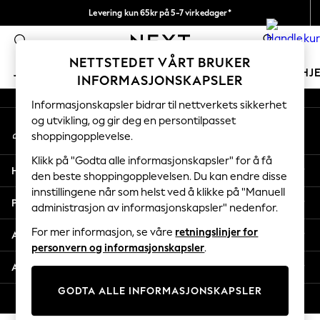
Levering kun 65kr på 5-7 virkedager*
An error occurred on client
Vi betaler alle tollavgifter
0
Våre sosiale nettverk
NETTSTEDET VÅRT BRUKER
JENTER
GUTTER
BABY
KVINNER
MENN
HJ
INFORMASJONSKAPSLER
Informasjonskapsler bidrar til nettverkets sikkerhet
GIRLS
og utvikling, og gir deg en persontilpasset
Min konto
New In
shoppingopplevelse.
Logg inn på kontoen din
50 - 92cm
98 - 110cm
Klikk på "Godta alle informasjonskapsler" for å få
Hjelp
116 - 134cm
den beste shoppingopplevelsen. Du kan endre disse
innstillingene når som helst ved å klikke på "Manuell
140 - 174cm
Personvern & Juridisk
administrasjon av informasjonskapsler" nedenfor.
Trending: Top & Short Sets
Trending: Clogs
For mer informasjon, se våre
retningslinjer for
Avdelinger
Toy Story
personvern og informasjonskapsler
.
THE SET
Andre tjenester
All Clothing
GODTA ALLE INFORMASJONSKAPSLER
Coats & Jackets
© 2026 Next Retail Ltd. Alle rettigheter forbeholdt.
Sweatshirts & Hoodies