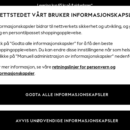
Levering kun 65 kr på 8 virkedager*
ETTSTEDET VÅRT BRUKER INFORMASJONSKAPS
Vi betaler alle tollavgifter
Våre sosiale nettverk
ormasjonskapsler bidrar til nettverkets sikkerhet og utvikling, og 
g en persontilpasset shoppingopplevelse.
KVINNER
MENN
FERIEBUTIKK
H
kk på "Godta alle informasjonskapsler" for å få den beste
ppingopplevelsen. Du kan endre disse innstillingene når som hels
Velg Språk
klikke på "Manuell administrasjon av informasjonskapsler" nedenf
Norsk
r mer informasjon, se våre
retningslinjer for personvern og
& Juridisk
Avdelinger
formasjonskapsler
.
er for personvern og
Kvinner
skapsler
Menn
GODTA ALLE INFORMASJONSKAPSLER
tingelser
Gutter
 Informasjonskapsler manuelt
Jenter
er for kundeanmeldelser og -
Hjem
AVVIS UNØDVENDIGE INFORMASJONSKAPSLER
Baby