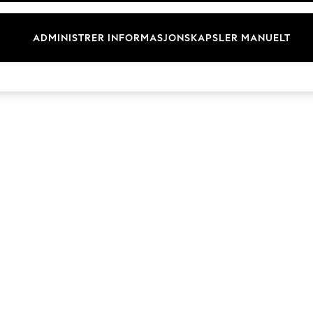
Merkevare
ADMINISTRER INFORMASJONSKAPSLER MANUELT
© 2026 Next Germany GmbH. Alle rettigheter forbeholdt.