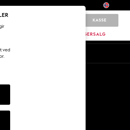
LER
KASSE
0
gir
JEM
MERKEVARE
LAGERSALG
t ved
No
En
or.
Andre tjenester
Media og presse
Selskapet
NEXT Karriere