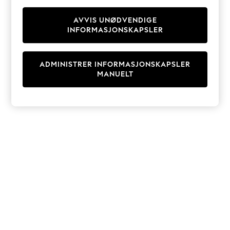
Knitwear
Cardigans
AVVIS UNØDVENDIGE
INFORMASJONSKAPSLER
Dresses
Sets & Outfits
Tops
ADMINISTRER INFORMASJONSKAPSLER
T-Shirts
MANUELT
Nightwear & Pyjamas
Trousers & Leggings
Bodysuits & Vests
Shirts & Blouses
Swimwear
Shorts & Skirts
Babygrows & Sleepsuits
Jeans
Jumpsuits & Playsuits
All Holiday Shop
Tops
Dresses
Shorts