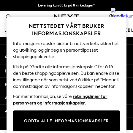
Levering kun 65 kr på 8 virkedager*
An error occurred on client
Vi betaler alle tollavgifter
0
Våre sosiale nettverk
NETTSTEDET VÅRT BRUKER
JENTER
GUTTER
BABY
KVINNER
MENN
FERIEB
INFORMASJONSKAPSLER
Informasjonskapsler bidrar til nettverkets sikkerhet
GIRLS
og utvikling, og gir deg en persontilpasset
Min konto
New In
shoppingopplevelse.
Logg inn på kontoen din
50 - 92cm
98 - 110cm
Klikk på "Godta alle informasjonskapsler" for å få
Hjelp
116 - 134cm
den beste shoppingopplevelsen. Du kan endre disse
innstillingene når som helst ved å klikke på "Manuell
140 - 174cm
Personvern & Juridisk
administrasjon av informasjonskapsler" nedenfor.
Trending: Top & Short Sets
Trending: Clogs
For mer informasjon, se våre
retningslinjer for
Avdelinger
Toy Story
personvern og informasjonskapsler
.
THE SET
Andre tjenester
All Clothing
GODTA ALLE INFORMASJONSKAPSLER
Coats & Jackets
© 2026 Next Retail Ltd. Alle rettigheter forbeholdt.
Sweatshirts & Hoodies