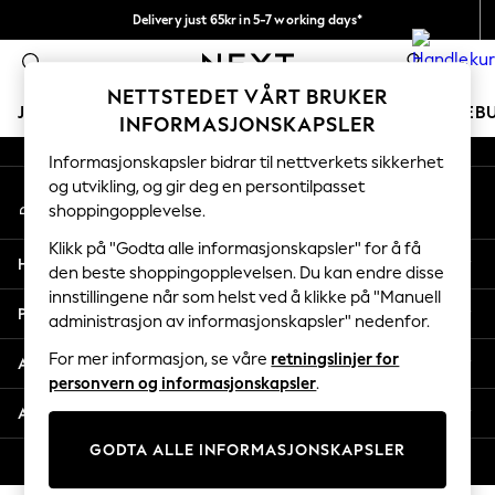
Delivery just 65kr in 5-7 working days*
An error occurred on client
Vi betaler alle tollavgifter
0
Våre sosiale nettverk
NETTSTEDET VÅRT BRUKER
JENTER
GUTTER
BABY
KVINNER
MENN
FERIEB
INFORMASJONSKAPSLER
Informasjonskapsler bidrar til nettverkets sikkerhet
GIRLS
og utvikling, og gir deg en persontilpasset
Min konto
New In
shoppingopplevelse.
Logg inn på kontoen din
50 - 92cm
98 - 110cm
Klikk på "Godta alle informasjonskapsler" for å få
Hjelp
116 - 134cm
den beste shoppingopplevelsen. Du kan endre disse
innstillingene når som helst ved å klikke på "Manuell
140 - 174cm
Personvern & Juridisk
administrasjon av informasjonskapsler" nedenfor.
Trending: Top & Short Sets
Trending: Clogs
For mer informasjon, se våre
retningslinjer for
Avdelinger
Toy Story
personvern og informasjonskapsler
.
THE SET
Andre tjenester
All Clothing
GODTA ALLE INFORMASJONSKAPSLER
Coats & Jackets
© 2026 Next Retail Ltd. Alle rettigheter forbeholdt.
Sweatshirts & Hoodies