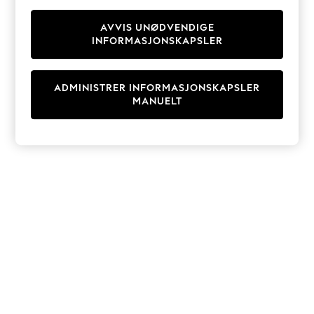
Knitwear
Cardigans
AVVIS UNØDVENDIGE
INFORMASJONSKAPSLER
Dresses
Sets & Outfits
Tops
ADMINISTRER INFORMASJONSKAPSLER
T-Shirts
MANUELT
Nightwear & Pyjamas
Trousers & Leggings
Bodysuits & Vests
Shirts & Blouses
Swimwear
Shorts & Skirts
Babygrows & Sleepsuits
Jeans
Jumpsuits & Playsuits
All Holiday Shop
Tops
Dresses
Shorts