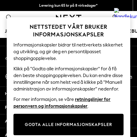
Levering kun 65 kr på 8 virkedager*
An error occurred on client
Vi betaler alle tollavgifter
0
Våre sosiale nettverk
NETTSTEDET VÅRT BRUKER
JENTER
GUTTER
BABY
KVINNER
MENN
FERIEB
INFORMASJONSKAPSLER
Informasjonskapsler bidrar til nettverkets sikkerhet
GIRLS
og utvikling, og gir deg en persontilpasset
Min konto
New In
shoppingopplevelse.
Logg inn på kontoen din
50 - 92cm
98 - 110cm
Klikk på "Godta alle informasjonskapsler" for å få
Velg Språk
116 - 134cm
den beste shoppingopplevelsen. Du kan endre disse
No
En
Norsk
innstillingene når som helst ved å klikke på "Manuell
140 - 174cm
administrasjon av informasjonskapsler" nedenfor.
Trending: Top & Short Sets
Hjelp
Trending: Clogs
For mer informasjon, se våre
retningslinjer for
Toy Story
personvern og informasjonskapsler
.
Personvern & Juridisk
THE SET
All Clothing
Avdelinger
GODTA ALLE INFORMASJONSKAPSLER
Coats & Jackets
Sweatshirts & Hoodies
Andre tjenester