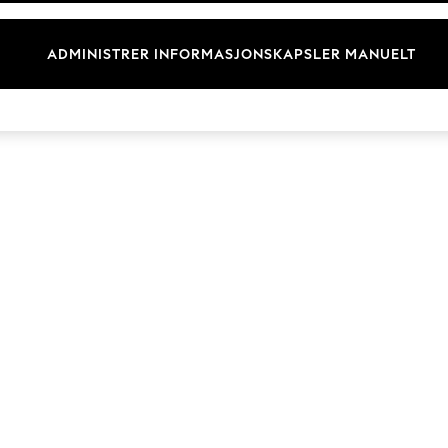
Merkevare
ADMINISTRER INFORMASJONSKAPSLER MANUELT
© 2026 Next Germany GmbH. Alle rettigheter forbeholdt.