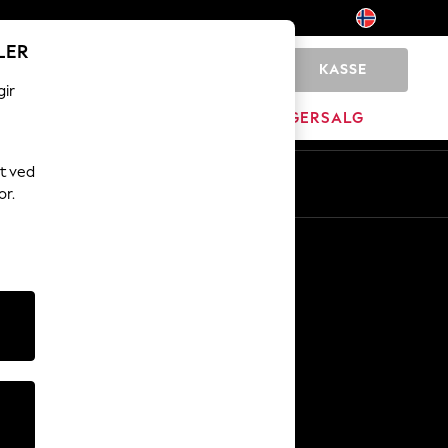
LER
KASSE
0
gir
JEM
MERKEVARE
LAGERSALG
t ved
No
En
or.
Andre tjenester
Media og presse
Selskapet
NEXT Karriere