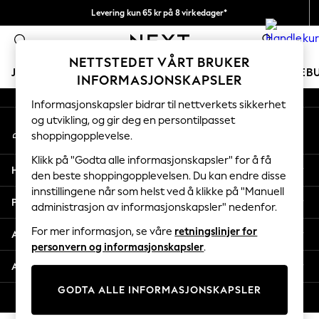
Levering kun 65 kr på 8 virkedager*
An error occurred on client
Vi betaler alle tollavgifter
0
Våre sosiale nettverk
NETTSTEDET VÅRT BRUKER
JENTER
GUTTER
BABY
KVINNER
MENN
FERIEB
INFORMASJONSKAPSLER
Informasjonskapsler bidrar til nettverkets sikkerhet
GIRLS
og utvikling, og gir deg en persontilpasset
Min konto
New In
shoppingopplevelse.
Logg inn på kontoen din
50 - 92cm
98 - 110cm
Klikk på "Godta alle informasjonskapsler" for å få
Hjelp
116 - 134cm
den beste shoppingopplevelsen. Du kan endre disse
innstillingene når som helst ved å klikke på "Manuell
140 - 174cm
Personvern & Juridisk
administrasjon av informasjonskapsler" nedenfor.
Trending: Top & Short Sets
Trending: Clogs
For mer informasjon, se våre
retningslinjer for
Avdelinger
Toy Story
personvern og informasjonskapsler
.
THE SET
Andre tjenester
All Clothing
GODTA ALLE INFORMASJONSKAPSLER
Coats & Jackets
© 2026 Next Retail Ltd. Alle rettigheter forbeholdt.
Sweatshirts & Hoodies