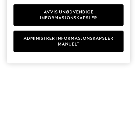
Knitwear
Cardigans
AVVIS UNØDVENDIGE
INFORMASJONSKAPSLER
Dresses
Sets & Outfits
Tops
ADMINISTRER INFORMASJONSKAPSLER
T-Shirts
MANUELT
Nightwear & Pyjamas
Trousers & Leggings
Bodysuits & Vests
Shirts & Blouses
Swimwear
Shorts & Skirts
Babygrows & Sleepsuits
Jeans
Jumpsuits & Playsuits
All Holiday Shop
Tops
Dresses
Shorts