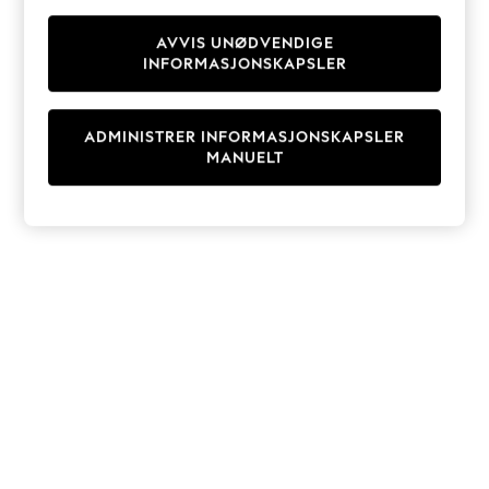
Knitwear
Cardigans
AVVIS UNØDVENDIGE
INFORMASJONSKAPSLER
Dresses
Sets & Outfits
Tops
ADMINISTRER INFORMASJONSKAPSLER
T-Shirts
MANUELT
Nightwear & Pyjamas
Trousers & Leggings
Bodysuits & Vests
Shirts & Blouses
Swimwear
Shorts & Skirts
Babygrows & Sleepsuits
Jeans
Jumpsuits & Playsuits
All Holiday Shop
Tops
Dresses
Shorts