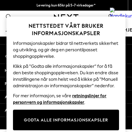
Levering kun 65kr på 5-7 virkedager*
An error occurred on client
Vi betaler alle tollavgifter
0
Våre sosiale nettverk
NETTSTEDET VÅRT BRUKER
JENTER
GUTTER
BABY
KVINNER
MENN
HJ
INFORMASJONSKAPSLER
Informasjonskapsler bidrar til nettverkets sikkerhet
GIRLS
og utvikling, og gir deg en persontilpasset
Min konto
New In
shoppingopplevelse.
Logg inn på kontoen din
50 - 92cm
98 - 110cm
Klikk på "Godta alle informasjonskapsler" for å få
Hjelp
116 - 134cm
den beste shoppingopplevelsen. Du kan endre disse
innstillingene når som helst ved å klikke på "Manuell
140 - 174cm
Personvern & Juridisk
administrasjon av informasjonskapsler" nedenfor.
Trending: Top & Short Sets
Trending: Clogs
For mer informasjon, se våre
retningslinjer for
Avdelinger
Toy Story
personvern og informasjonskapsler
.
THE SET
Andre tjenester
All Clothing
GODTA ALLE INFORMASJONSKAPSLER
Coats & Jackets
© 2026 Next Retail Ltd. Alle rettigheter forbeholdt.
Sweatshirts & Hoodies