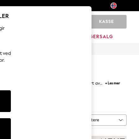
LER
KASSE
0
gir
MERKEVARE
LAGERSALG
t ved
or.
r bobblehatter, luer, sett og mer, og er inspirert av
+ Les mer
Sortere
vare
MER