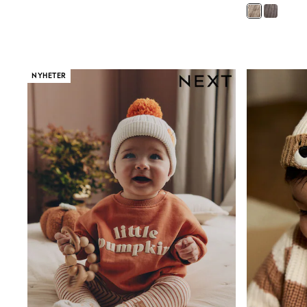
Wedding
Dresses
Shoes
Cardigans
Skirts
Shop All Footwear
NYHETER
New In
Trainers
Pram Shoes
School Shoes
Slippers
Boots
Wellies
Wide Fit
All Underwear
New In
Nighties
Pyjamas
Robes
Sleepsuits
Socks & Tights
Blanket Hoodies
All Bags & Accessories
New In