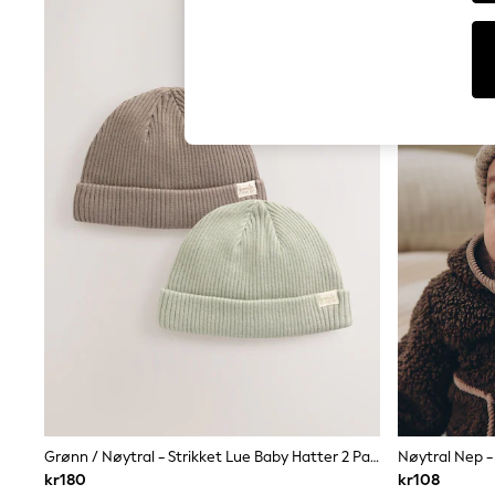
Dresses
Sets & Outfits
Tops
T-Shirts
Nightwear & Pyjamas
Trousers & Leggings
Bodysuits & Vests
Shirts & Blouses
Swimwear
Shorts & Skirts
Babygrows & Sleepsuits
Jeans
Jumpsuits & Playsuits
All Holiday Shop
Tops
Dresses
Shorts
Skirts
Sandals & Sliders
Rash Vests
Sun Safe Swimwear
Sun Hats & Caps
Grønn / Nøytral - Strikket Lue Baby Hatter 2 Pakke
Nøytral Nep -
All Occasionwear
kr180
kr108
All Partywear