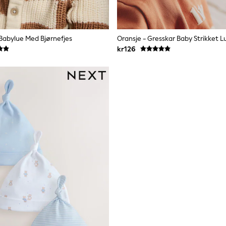
 Babylue Med Bjørnefjes
Oransje - Gresskar Baby Strikket L
kr126