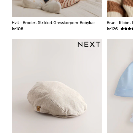
Bags
Hats
Denim Jackets
Raincoats
Hvit - Brodert Strikket Gresskarpom-Babylue
Brun - Ribbet
Waterproof
kr108
kr126
Shackets
Puddlesuits
Pramsuits
Gilets
Fleeces
Teddy Borg
Puffers
Snowsuits
Shop all
Lilo & Stitch
Bluey
Disney
Peppa Pig
All Girls Sportwear
New In
Trainers
Hoodies & Sweatshirts
Leggings, Joggers & Shorts