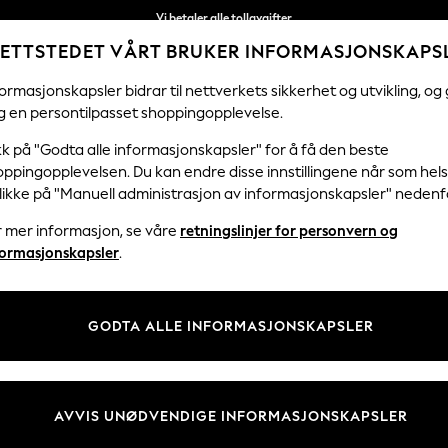
Vi betaler alle tollavgifter
ETTSTEDET VÅRT BRUKER INFORMASJONSKAPS
Fleksible og sikre betalinger med Klarna
ormasjonskapsler bidrar til nettverkets sikkerhet og utvikling, og 
g en persontilpasset shoppingopplevelse.
KVINNER
MENN
HJEM
kk på "Godta alle informasjonskapsler" for å få den beste
ppingopplevelsen. Du kan endre disse innstillingene når som hels
klikke på "Manuell administrasjon av informasjonskapsler" nedenf
ER, HANSKER OG SKJERF TIL STORE GUTTER
(440)
r mer informasjon, se våre
retningslinjer for personvern og
formasjonskapsler
.
skjerf og hansker han garantert vil elske! Våre must-have-stiler inkludere
favorittfigurene, trykkene og slagordene hans.
Hatter
Skjerf
Hansker
GODTA ALLE INFORMASJONSKAPSLER
Størrelse
Kategori
Merke
AVVIS UNØDVENDIGE INFORMASJONSKAPSLER