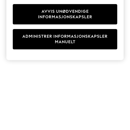
Knitwear
Cardigans
AVVIS UNØDVENDIGE
INFORMASJONSKAPSLER
Dresses
Sets & Outfits
Tops
ADMINISTRER INFORMASJONSKAPSLER
T-Shirts
MANUELT
Nightwear & Pyjamas
Trousers & Leggings
Bodysuits & Vests
Shirts & Blouses
Swimwear
Shorts & Skirts
Babygrows & Sleepsuits
Jeans
Jumpsuits & Playsuits
All Holiday Shop
Tops
Dresses
Shorts