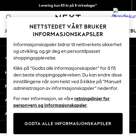
Levering kun 65 kr på 8 virkedager*
An error occurred on client
Vi betaler alle tollavgifter
0
Våre sosiale nettverk
NETTSTEDET VÅRT BRUKER
JENTER
GUTTER
BABY
KVINNER
MENN
FERIEB
INFORMASJONSKAPSLER
Informasjonskapsler bidrar til nettverkets sikkerhet
GIRLS
og utvikling, og gir deg en persontilpasset
Min konto
New In
shoppingopplevelse.
Logg inn på kontoen din
50 - 92cm
98 - 110cm
Klikk på "Godta alle informasjonskapsler" for å få
Hjelp
116 - 134cm
den beste shoppingopplevelsen. Du kan endre disse
innstillingene når som helst ved å klikke på "Manuell
140 - 174cm
Personvern & Juridisk
administrasjon av informasjonskapsler" nedenfor.
Trending: Top & Short Sets
Trending: Clogs
For mer informasjon, se våre
retningslinjer for
Avdelinger
Toy Story
personvern og informasjonskapsler
.
THE SET
Andre tjenester
All Clothing
GODTA ALLE INFORMASJONSKAPSLER
Coats & Jackets
© 2026 Next Retail Ltd. Alle rettigheter forbeholdt.
Sweatshirts & Hoodies