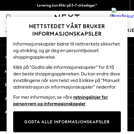
Levering kun 65kr på 5-7 virkedager*
An error occurred on client
Vi betaler alle tollavgifter
0
Våre sosiale nettverk
NETTSTEDET VÅRT BRUKER
JENTER
GUTTER
BABY
KVINNER
MENN
HJ
INFORMASJONSKAPSLER
Informasjonskapsler bidrar til nettverkets sikkerhet
GIRLS
og utvikling, og gir deg en persontilpasset
Min konto
New In
shoppingopplevelse.
Logg inn på kontoen din
50 - 92cm
98 - 110cm
Klikk på "Godta alle informasjonskapsler" for å få
Hjelp
116 - 134cm
den beste shoppingopplevelsen. Du kan endre disse
innstillingene når som helst ved å klikke på "Manuell
140 - 174cm
Personvern & Juridisk
administrasjon av informasjonskapsler" nedenfor.
Trending: Top & Short Sets
Trending: Clogs
For mer informasjon, se våre
retningslinjer for
Avdelinger
Toy Story
personvern og informasjonskapsler
.
THE SET
Andre tjenester
All Clothing
GODTA ALLE INFORMASJONSKAPSLER
Coats & Jackets
© 2026 Next Retail Ltd. Alle rettigheter forbeholdt.
Sweatshirts & Hoodies