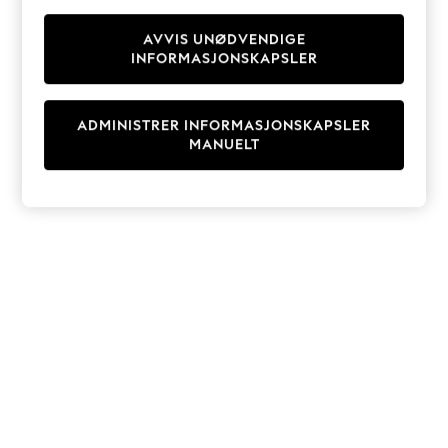
Knitwear
Cardigans
AVVIS UNØDVENDIGE
INFORMASJONSKAPSLER
Dresses
Sets & Outfits
Tops
ADMINISTRER INFORMASJONSKAPSLER
T-Shirts
MANUELT
Nightwear & Pyjamas
Trousers & Leggings
Bodysuits & Vests
Shirts & Blouses
Swimwear
Shorts & Skirts
Babygrows & Sleepsuits
Jeans
Jumpsuits & Playsuits
All Holiday Shop
Tops
Dresses
Shorts