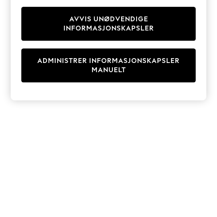
Knitwear
Cardigans
AVVIS UNØDVENDIGE
INFORMASJONSKAPSLER
Dresses
Sets & Outfits
Tops
ADMINISTRER INFORMASJONSKAPSLER
T-Shirts
MANUELT
Nightwear & Pyjamas
Trousers & Leggings
Bodysuits & Vests
Shirts & Blouses
Swimwear
Shorts & Skirts
Babygrows & Sleepsuits
Jeans
Jumpsuits & Playsuits
All Holiday Shop
Tops
Dresses
Shorts