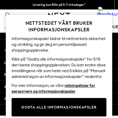
Levering kun 65kr på 5-7 virkedager*
An error occurred on client
Vi betaler alle tollavgifter
0
Våre sosiale nettverk
NETTSTEDET VÅRT BRUKER
JENTER
GUTTER
BABY
KVINNER
MENN
HJ
INFORMASJONSKAPSLER
Informasjonskapsler bidrar til nettverkets sikkerhet
GIRLS
og utvikling, og gir deg en persontilpasset
Min konto
New In
shoppingopplevelse.
Logg inn på kontoen din
50 - 92cm
98 - 110cm
Klikk på "Godta alle informasjonskapsler" for å få
Hjelp
116 - 134cm
den beste shoppingopplevelsen. Du kan endre disse
innstillingene når som helst ved å klikke på "Manuell
140 - 174cm
Personvern & Juridisk
administrasjon av informasjonskapsler" nedenfor.
Trending: Top & Short Sets
Trending: Clogs
For mer informasjon, se våre
retningslinjer for
Avdelinger
Toy Story
personvern og informasjonskapsler
.
THE SET
Andre tjenester
All Clothing
GODTA ALLE INFORMASJONSKAPSLER
Coats & Jackets
© 2026 Next Retail Ltd. Alle rettigheter forbeholdt.
Sweatshirts & Hoodies