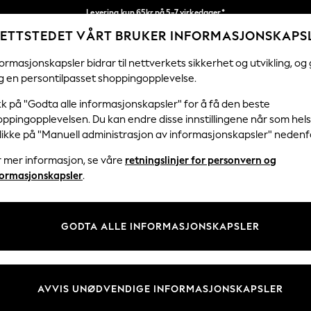
Levering kun 65kr på 5-7 virkedager*
ETTSTEDET VÅRT BRUKER INFORMASJONSKAPS
Vi betaler alle tollavgifter
Våre sosiale nettverk
ormasjonskapsler bidrar til nettverkets sikkerhet og utvikling, og 
g en persontilpasset shoppingopplevelse.
KVINNER
MENN
HJEM
kk på "Godta alle informasjonskapsler" for å få den beste
ppingopplevelsen. Du kan endre disse innstillingene når som hels
klikke på "Manuell administrasjon av informasjonskapsler" nedenf
r mer informasjon, se våre
retningslinjer for personvern og
& Juridisk
Avdelinger
formasjonskapsler
.
 Informasjonskapsler Policy
Kvinner
tingelser
Menn
GODTA ALLE INFORMASJONSKAPSLER
er for kundeanmeldelser og -
Gutter
Jenter
Hjem
AVVIS UNØDVENDIGE INFORMASJONSKAPSLER
Baby