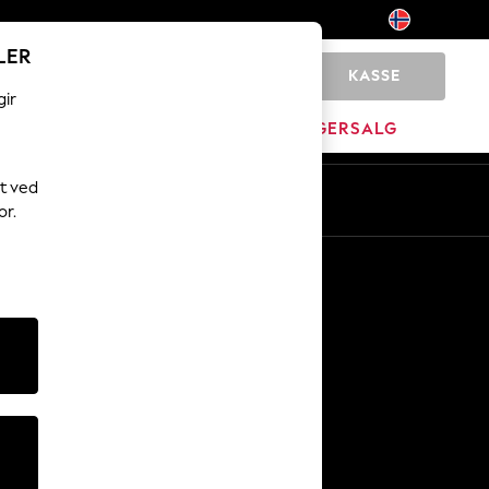
LER
KASSE
0
gir
MERKEVARE
LAGERSALG
t ved
or.
Andre tjenester
Media og presse
Selskapet
NEXT Karriere