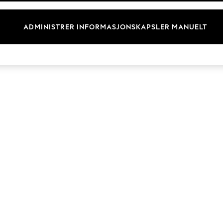
Merkevare
ADMINISTRER INFORMASJONSKAPSLER MANUELT
© 2026 Next Retail Ltd. Alle rettigheter forbeholdt.