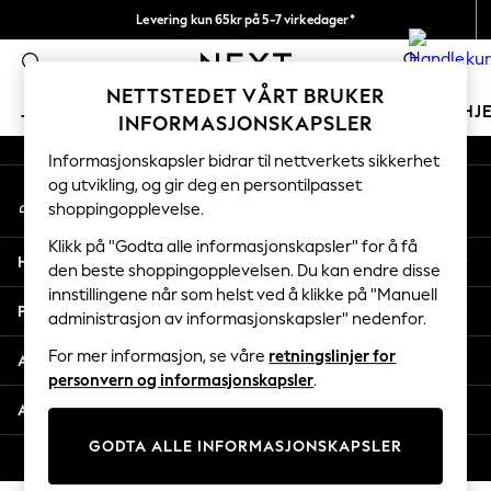
Levering kun 65kr på 5-7 virkedager*
An error occurred on client
Vi betaler alle tollavgifter
0
Våre sosiale nettverk
NETTSTEDET VÅRT BRUKER
JENTER
GUTTER
BABY
KVINNER
MENN
HJ
INFORMASJONSKAPSLER
Informasjonskapsler bidrar til nettverkets sikkerhet
GIRLS
og utvikling, og gir deg en persontilpasset
Min konto
New In
shoppingopplevelse.
Logg inn på kontoen din
50 - 92cm
98 - 110cm
Klikk på "Godta alle informasjonskapsler" for å få
Hjelp
116 - 134cm
den beste shoppingopplevelsen. Du kan endre disse
innstillingene når som helst ved å klikke på "Manuell
140 - 174cm
Personvern & Juridisk
administrasjon av informasjonskapsler" nedenfor.
Trending: Top & Short Sets
Trending: Clogs
For mer informasjon, se våre
retningslinjer for
Avdelinger
Toy Story
personvern og informasjonskapsler
.
THE SET
Andre tjenester
All Clothing
GODTA ALLE INFORMASJONSKAPSLER
Coats & Jackets
© 2026 Next Retail Ltd. Alle rettigheter forbeholdt.
Sweatshirts & Hoodies