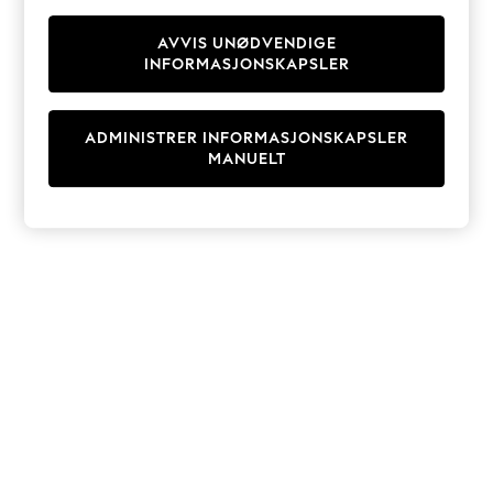
Knitwear
Cardigans
AVVIS UNØDVENDIGE
INFORMASJONSKAPSLER
Dresses
Sets & Outfits
Tops
ADMINISTRER INFORMASJONSKAPSLER
T-Shirts
MANUELT
Nightwear & Pyjamas
Trousers & Leggings
Bodysuits & Vests
Shirts & Blouses
Swimwear
Shorts & Skirts
Babygrows & Sleepsuits
Jeans
Jumpsuits & Playsuits
All Holiday Shop
Tops
Dresses
Shorts