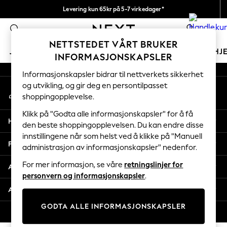
Levering kun 65kr på 5-7 virkedager*
An error occurred on client
Vi betaler alle tollavgifter
0
Våre sosiale nettverk
NETTSTEDET VÅRT BRUKER
JENTER
GUTTER
BABY
KVINNER
MENN
HJ
INFORMASJONSKAPSLER
Informasjonskapsler bidrar til nettverkets sikkerhet
GIRLS
og utvikling, og gir deg en persontilpasset
Min konto
New In
shoppingopplevelse.
Logg inn på kontoen din
50 - 92cm (0 - 24 months)
98 - 110cm (3 - 5 years)
Klikk på "Godta alle informasjonskapsler" for å få
Hjelp
116 - 134cm (6 - 9 years)
den beste shoppingopplevelsen. Du kan endre disse
innstillingene når som helst ved å klikke på "Manuell
140 - 174cm (10 - 15+ years)
Personvern & Juridisk
administrasjon av informasjonskapsler" nedenfor.
Trending: Top & Short Sets
Trending: Clogs
For mer informasjon, se våre
retningslinjer for
Avdelinger
Toy Story
personvern og informasjonskapsler
.
THE SET
Andre tjenester
All Clothing
GODTA ALLE INFORMASJONSKAPSLER
Coats & Jackets
© 2026 Next Retail Ltd. Alle rettigheter forbeholdt.
Sweatshirts & Hoodies