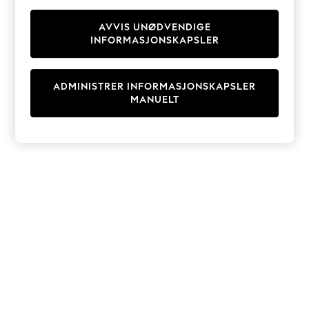
Knitwear
Cardigans
AVVIS UNØDVENDIGE
INFORMASJONSKAPSLER
Dresses
Sets & Outfits
Tops
ADMINISTRER INFORMASJONSKAPSLER
T-Shirts
MANUELT
Nightwear & Pyjamas
Trousers & Leggings
Bodysuits & Vests
Shirts & Blouses
Swimwear
Shorts & Skirts
Babygrows & Sleepsuits
Jeans
Jumpsuits & Playsuits
All Holiday Shop
Tops
Dresses
Shorts