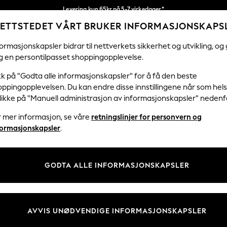
Levering kun 65kr på 5-7 virkedager*
ETTSTEDET VÅRT BRUKER INFORMASJONSKAPS
Vi betaler alle tollavgifter
Våre sosiale nettverk
ormasjonskapsler bidrar til nettverkets sikkerhet og utvikling, og 
g en persontilpasset shoppingopplevelse.
KVINNER
MENN
HJEM
kk på "Godta alle informasjonskapsler" for å få den beste
ppingopplevelsen. Du kan endre disse innstillingene når som hels
klikke på "Manuell administrasjon av informasjonskapsler" nedenf
r mer informasjon, se våre
retningslinjer for personvern og
& Juridisk
Avdelinger
formasjonskapsler
.
 Informasjonskapsler Policy
Kvinner
tingelser
Menn
GODTA ALLE INFORMASJONSKAPSLER
er for kundeanmeldelser og -
Gutter
Jenter
Hjem
AVVIS UNØDVENDIGE INFORMASJONSKAPSLER
Baby