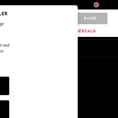
LER
KASSE
0
gir
MERKEVARE
LAGERSALG
t ved
or.
Andre tjenester
Media og presse
Selskapet
NEXT Karriere