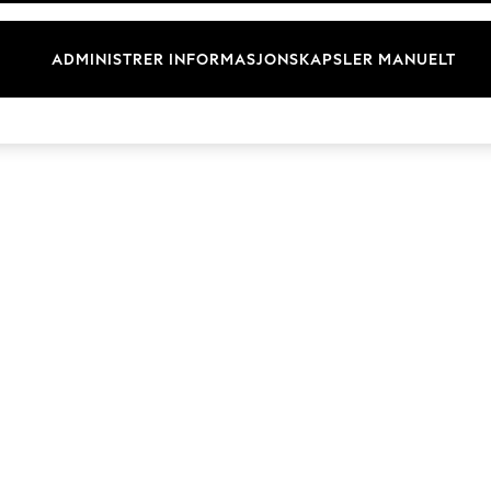
Merkevare
ADMINISTRER INFORMASJONSKAPSLER MANUELT
© 2026 Next Retail Ltd. Alle rettigheter forbeholdt.