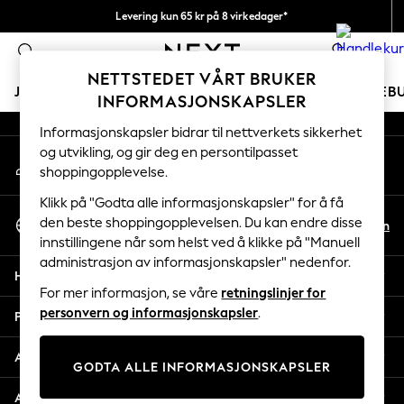
Levering kun 65 kr på 8 virkedager*
An error occurred on client
Vi betaler alle tollavgifter
0
Våre sosiale nettverk
NETTSTEDET VÅRT BRUKER
JENTER
GUTTER
BABY
KVINNER
MENN
FERIEB
INFORMASJONSKAPSLER
Informasjonskapsler bidrar til nettverkets sikkerhet
GIRLS
og utvikling, og gir deg en persontilpasset
Min konto
New In
shoppingopplevelse.
Logg inn på kontoen din
50 - 92cm
98 - 110cm
Klikk på "Godta alle informasjonskapsler" for å få
Velg Språk
116 - 134cm
den beste shoppingopplevelsen. Du kan endre disse
No
En
Norsk
innstillingene når som helst ved å klikke på "Manuell
140 - 174cm
administrasjon av informasjonskapsler" nedenfor.
Trending: Top & Short Sets
Hjelp
Trending: Clogs
For mer informasjon, se våre
retningslinjer for
Toy Story
personvern og informasjonskapsler
.
Personvern & Juridisk
THE SET
All Clothing
Avdelinger
GODTA ALLE INFORMASJONSKAPSLER
Coats & Jackets
Sweatshirts & Hoodies
Andre tjenester