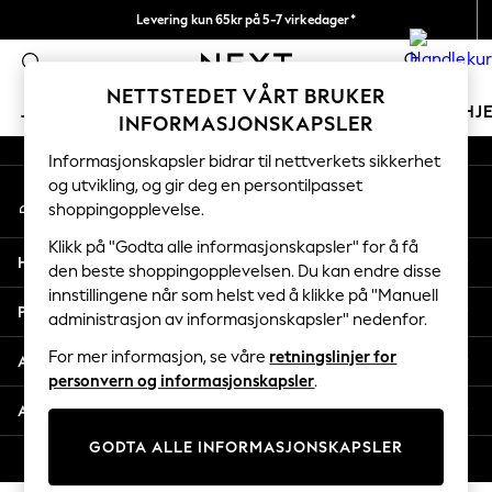
Levering kun 65kr på 5-7 virkedager*
An error occurred on client
Vi betaler alle tollavgifter
0
Våre sosiale nettverk
NETTSTEDET VÅRT BRUKER
JENTER
GUTTER
BABY
KVINNER
MENN
HJ
INFORMASJONSKAPSLER
Informasjonskapsler bidrar til nettverkets sikkerhet
GIRLS
og utvikling, og gir deg en persontilpasset
Min konto
New In
shoppingopplevelse.
Logg inn på kontoen din
50 - 92cm
98 - 110cm
Klikk på "Godta alle informasjonskapsler" for å få
Hjelp
116 - 134cm
den beste shoppingopplevelsen. Du kan endre disse
innstillingene når som helst ved å klikke på "Manuell
140 - 174cm
Personvern & Juridisk
administrasjon av informasjonskapsler" nedenfor.
Trending: Top & Short Sets
Trending: Clogs
For mer informasjon, se våre
retningslinjer for
Avdelinger
Toy Story
personvern og informasjonskapsler
.
THE SET
Andre tjenester
All Clothing
GODTA ALLE INFORMASJONSKAPSLER
Coats & Jackets
© 2026 Next Retail Ltd. Alle rettigheter forbeholdt.
Sweatshirts & Hoodies