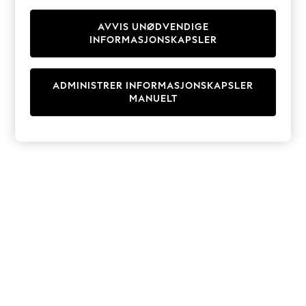
Knitwear
Cardigans
AVVIS UNØDVENDIGE
INFORMASJONSKAPSLER
Dresses
Sets & Outfits
Tops
ADMINISTRER INFORMASJONSKAPSLER
T-Shirts
MANUELT
Nightwear & Pyjamas
Trousers & Leggings
Bodysuits & Vests
Shirts & Blouses
Swimwear
Shorts & Skirts
Babygrows & Sleepsuits
Jeans
Jumpsuits & Playsuits
All Holiday Shop
Tops
Dresses
Shorts