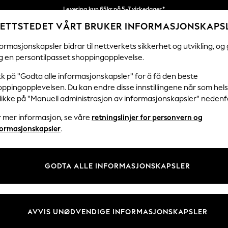
Levering kun 65kr på 5-7 virkedager*
ETTSTEDET VÅRT BRUKER INFORMASJONSKAPS
Vi betaler alle tollavgifter
Våre sosiale nettverk
ormasjonskapsler bidrar til nettverkets sikkerhet og utvikling, og 
g en persontilpasset shoppingopplevelse.
KVINNER
MENN
HJEM
kk på "Godta alle informasjonskapsler" for å få den beste
ppingopplevelsen. Du kan endre disse innstillingene når som hels
klikke på "Manuell administrasjon av informasjonskapsler" nedenf
r mer informasjon, se våre
retningslinjer for personvern og
& Juridisk
Avdelinger
formasjonskapsler
.
 Informasjonskapsler Policy
Kvinner
tingelser
Menn
GODTA ALLE INFORMASJONSKAPSLER
er for kundeanmeldelser og -
Gutter
Jenter
Hjem
AVVIS UNØDVENDIGE INFORMASJONSKAPSLER
Baby