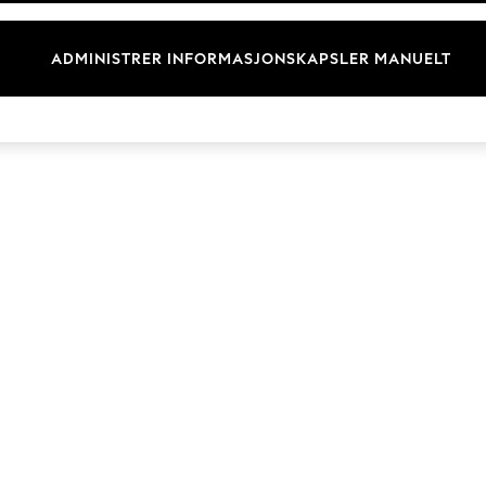
Merkevare
ADMINISTRER INFORMASJONSKAPSLER MANUELT
© 2026 Next Retail Ltd. Alle rettigheter forbeholdt.