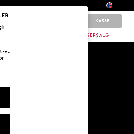
LER
KASSE
0
gir
MERKEVARE
LAGERSALG
t ved
or.
Andre tjenester
Media og presse
Selskapet
NEXT Karriere