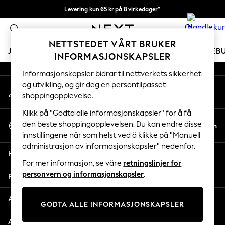
Levering kun 65 kr på 8 virkedager*
An error occurred on client
Vi betaler alle tollavgifter
0
Våre sosiale nettverk
NETTSTEDET VÅRT BRUKER
JENTER
GUTTER
BABY
KVINNER
MENN
FERIEB
INFORMASJONSKAPSLER
Informasjonskapsler bidrar til nettverkets sikkerhet
GIRLS
og utvikling, og gir deg en persontilpasset
Min konto
New In
shoppingopplevelse.
Logg inn på kontoen din
50 - 92cm
98 - 110cm
Klikk på "Godta alle informasjonskapsler" for å få
Velg Språk
116 - 134cm
den beste shoppingopplevelsen. Du kan endre disse
No
En
Norsk
innstillingene når som helst ved å klikke på "Manuell
140 - 174cm
administrasjon av informasjonskapsler" nedenfor.
Trending: Top & Short Sets
Hjelp
Trending: Clogs
For mer informasjon, se våre
retningslinjer for
Toy Story
personvern og informasjonskapsler
.
Personvern & Juridisk
THE SET
All Clothing
Avdelinger
GODTA ALLE INFORMASJONSKAPSLER
Coats & Jackets
Sweatshirts & Hoodies
Andre tjenester