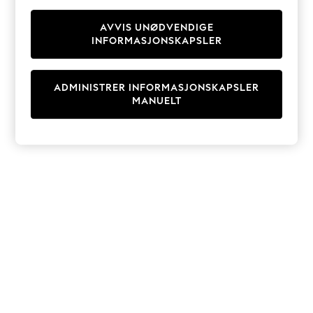
Knitwear
Cardigans
AVVIS UNØDVENDIGE
INFORMASJONSKAPSLER
Dresses
Sets & Outfits
Tops
ADMINISTRER INFORMASJONSKAPSLER
T-Shirts
MANUELT
Nightwear & Pyjamas
Trousers & Leggings
Bodysuits & Vests
Shirts & Blouses
Swimwear
Shorts & Skirts
Babygrows & Sleepsuits
Jeans
Jumpsuits & Playsuits
All Holiday Shop
Tops
Dresses
Shorts