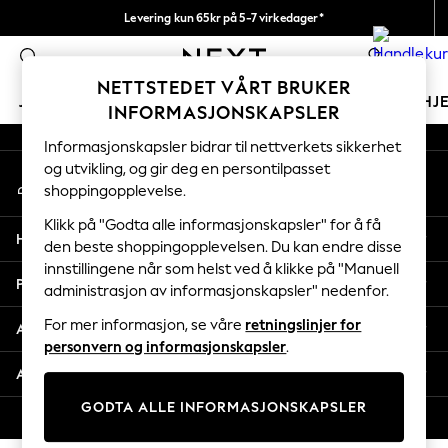
Levering kun 65kr på 5-7 virkedager*
An error occurred on client
Vi betaler alle tollavgifter
0
Våre sosiale nettverk
NETTSTEDET VÅRT BRUKER
JENTER
GUTTER
BABY
KVINNER
MENN
HJ
INFORMASJONSKAPSLER
Informasjonskapsler bidrar til nettverkets sikkerhet
GIRLS
og utvikling, og gir deg en persontilpasset
Min konto
New In
shoppingopplevelse.
Logg inn på kontoen din
50 - 92cm (0 - 24 months)
98 - 110cm (3 - 5 years)
Klikk på "Godta alle informasjonskapsler" for å få
Hjelp
116 - 134cm (6 - 9 years)
den beste shoppingopplevelsen. Du kan endre disse
innstillingene når som helst ved å klikke på "Manuell
140 - 174cm (10 - 15+ years)
Personvern & Juridisk
administrasjon av informasjonskapsler" nedenfor.
Trending: Top & Short Sets
Trending: Clogs
For mer informasjon, se våre
retningslinjer for
Avdelinger
Toy Story
personvern og informasjonskapsler
.
THE SET
Andre tjenester
All Clothing
GODTA ALLE INFORMASJONSKAPSLER
Coats & Jackets
© 2026 Next Retail Ltd. Alle rettigheter forbeholdt.
Sweatshirts & Hoodies