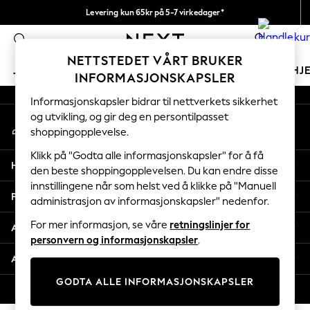
Levering kun 65kr på 5-7 virkedager*
An error occurred on client
Vi betaler alle tollavgifter
0
Våre sosiale nettverk
NETTSTEDET VÅRT BRUKER
JENTER
GUTTER
BABY
KVINNER
MENN
HJ
INFORMASJONSKAPSLER
Informasjonskapsler bidrar til nettverkets sikkerhet
GIRLS
og utvikling, og gir deg en persontilpasset
Min konto
New In
shoppingopplevelse.
Logg inn på kontoen din
50 - 92cm
98 - 110cm
Klikk på "Godta alle informasjonskapsler" for å få
Hjelp
116 - 134cm
den beste shoppingopplevelsen. Du kan endre disse
innstillingene når som helst ved å klikke på "Manuell
140 - 174cm
Personvern & Juridisk
administrasjon av informasjonskapsler" nedenfor.
Trending: Top & Short Sets
Trending: Clogs
For mer informasjon, se våre
retningslinjer for
Avdelinger
Toy Story
personvern og informasjonskapsler
.
THE SET
Andre tjenester
All Clothing
GODTA ALLE INFORMASJONSKAPSLER
Coats & Jackets
© 2026 Next Retail Ltd. Alle rettigheter forbeholdt.
Sweatshirts & Hoodies