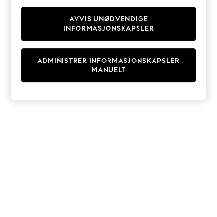
Knitwear
Cardigans
AVVIS UNØDVENDIGE
INFORMASJONSKAPSLER
Dresses
Sets & Outfits
Tops
ADMINISTRER INFORMASJONSKAPSLER
T-Shirts
MANUELT
Nightwear & Pyjamas
Trousers & Leggings
Bodysuits & Vests
Shirts & Blouses
Swimwear
Shorts & Skirts
Babygrows & Sleepsuits
Jeans
Jumpsuits & Playsuits
All Holiday Shop
Tops
Dresses
Shorts